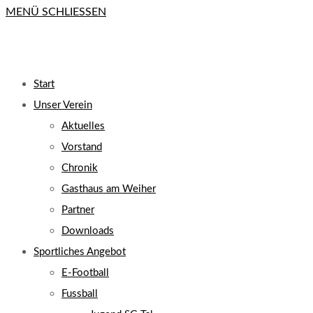
MENÜ
SCHLIESSEN
close
the
search
UMSCHALTEN
panel.
Start
Unser Verein
Aktuelles
Vorstand
Chronik
Gasthaus am Weiher
Partner
Downloads
Sportliches Angebot
E-Football
Fussball