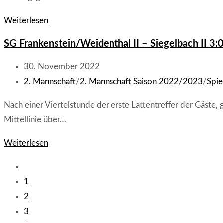
SG
Weiterlesen
Frankenstein/Weidenthal
SG Frankenstein/Weidenthal II – Siegelbach II 3:
I
–
Beitrag
30. November 2022
SC
veröffentlicht:
Beitrags-
2. Mannschaft
/
2. Mannschaft Saison 2022/2023
/
Spie
Siegelbach
Kategorie:
Nach einer Viertelstunde der erste Lattentreffer der Gäste
1:2
Mittellinie über…
(0:0)
SG
Weiterlesen
Frankenstein/Weidenthal
Zur
II
vorherigen
1
–
Seite
2
Siegelbach
3
II