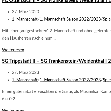
FC Otterbach II – SG Frankenstein/Weidenthal I 1:
I
–
Beitrag
27. März 2023
Wiesenthalerhof
veröffentlicht:
Beitrags-
1. Mannschaft
/
1. Mannschaft Saison 2022/2023
/
Spie
II
Kategorie:
Mit einer „aufgestockten“ 2. Mannschaft und ohne gelernten
2:3
den Hausherren nach einem…
(0:3)
FC
Weiterlesen
Otterbach
SG Trippstadt II – SG Frankenstein/Weidenthal I 2:
II
–
Beitrag
27. März 2023
SG
veröffentlicht:
Beitrags-
1. Mannschaft
/
1. Mannschaft Saison 2022/2023
/
Spie
Frankenstein/Weidenthal
Kategorie:
Einen guten Start erwischten die Gäste, als Maximilian Kam
I
das 0:2…
1:1
(0:1)
SG
Weiterlesen