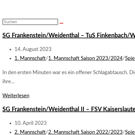
Diese
Website
SG Frankenstein/Weidenthal – TuS Finkenbach/Wal
durchsuchen
Beitrag
14. August 2023
veröffentlicht:
Beitrags-
1. Mannschaft
/
1. Mannschaft Saison 2023/2024
/
Spie
Kategorie:
In den ersten Minuten war es ein offener Schlagabtausch. D
ihre…
SG
Weiterlesen
Frankenstein/Weidenthal
SG Frankenstein/Weidenthal II – FSV Kaiserslaute
–
TuS
Beitrag
10. April 2023
Finkenbach/Waldgrehweiler
veröffentlicht:
Beitrags-
2. Mannschaft
/
2. Mannschaft Saison 2022/2023
/
Spie