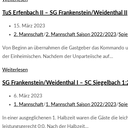
Trippstadt
TuS Erfenbach II – SG Frankenstein/Weidenthal II
II
–
Beitrag
15. März 2023
SG
veröffentlicht:
Beitrags-
2. Mannschaft
/
2. Mannschaft Saison 2022/2023
/
Spie
Frankenstein/Weidenthal
Kategorie:
Von Beginn an übernahmen die Gastgeber das Kommando und 
I
der Einheimischen. Nachdem der Unparteiische auf…
2:4
(1:3)
TuS
Weiterlesen
Erfenbach
SG Frankenstein/Weidenthal I – SC Siegelbach 1:2
II
–
Beitrag
6. März 2023
SG
veröffentlicht:
Beitrags-
1. Mannschaft
/
1. Mannschaft Saison 2022/2023
/
Spie
Frankenstein/Weidenthal
Kategorie:
In einer ausgeglichenen 1. Halbzeit waren die Gäste die le
II
leistungsgerecht 0:0. Nach der Halbzeit…