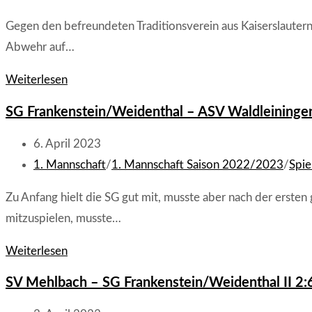
II
Kategorie:
Gegen den befreundeten Traditionsverein aus Kaiserslautern g
1:3
Abwehr auf…
(0:1)
SG
Weiterlesen
Frankenstein/Weidenthal
SG Frankenstein/Weidenthal – ASV Waldleiningen 
II
–
Beitrag
6. April 2023
FSV
veröffentlicht:
Beitrags-
1. Mannschaft
/
1. Mannschaft Saison 2022/2023
/
Spie
Kaiserslautern
Kategorie:
Zu Anfang hielt die SG gut mit, musste aber nach der ersten
6:0
mitzuspielen, musste…
(3:0)
SG
Weiterlesen
Frankenstein/Weidenthal
SV Mehlbach – SG Frankenstein/Weidenthal II 2:6
–