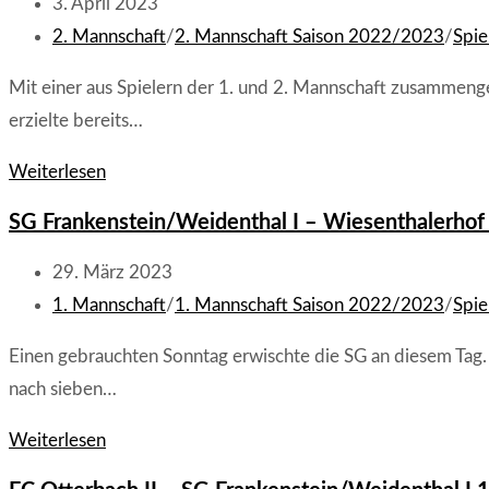
ASV
Beitrag
3. April 2023
Waldleiningen
veröffentlicht:
Beitrags-
2. Mannschaft
/
2. Mannschaft Saison 2022/2023
/
Spie
2:4
Kategorie:
Mit einer aus Spielern der 1. und 2. Mannschaft zusammeng
(0:3)
erzielte bereits…
SV
Weiterlesen
Mehlbach
SG Frankenstein/Weidenthal I – Wiesenthalerhof I
–
SG
Beitrag
29. März 2023
Frankenstein/Weidenthal
veröffentlicht:
Beitrags-
1. Mannschaft
/
1. Mannschaft Saison 2022/2023
/
Spie
II
Kategorie:
Einen gebrauchten Sonntag erwischte die SG an diesem Tag. 
2:6
nach sieben…
(2:3)
SG
Weiterlesen
Frankenstein/Weidenthal