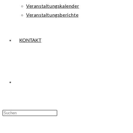
Veranstaltungskalender
Veranstaltungsberichte
KONTAKT
WEBSITE-
Press
Escape
SUCHE
to