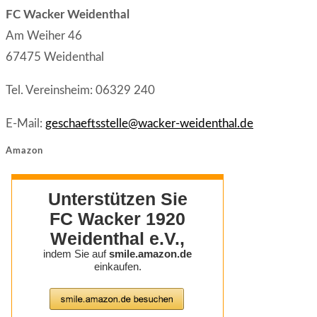
a
tab
new
FC Wacker Weidenthal
new
tab
Am Weiher 46
tab
67475 Weidenthal
Tel. Vereinsheim: 06329 240
E-Mail:
geschaeftsstelle@wacker-weidenthal.de
Amazon