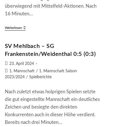
überwiegend mit Mittelfeld-Aktionen. Nach
16 Minuten…
SG
Weiterlesen
Frankenstein/Weidenthal
–
NMB
SV Mehlbach – SG
Mehlingen/Baalborn
II
Frankenstein/Weidenthal 0:5 (0:3)
3:0
(1:0)
Beitrag
23. April 2024
veröffentlicht:
Beitrags-
1. Mannschaft
/
1. Mannschaft Saison
Kategorie:
2023/2024
/
Spielberichte
Nach zuletzt etwas holprigen Spielen setzte
die gut eingestellte Mannschaft ein deutliches
Zeichen und besiegte den direkten
Konkurrenten auch in dieser Höhe verdient.
Bereits nach drei Minuten…