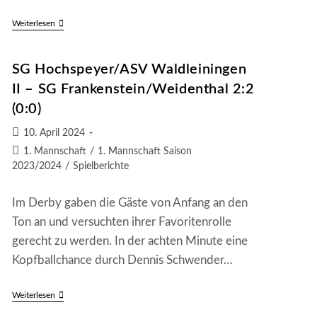
SV
Weiterlesen
Mehlbach
–
SG
SG Hochspeyer/ASV Waldleiningen
Frankenstein/Weidenthal
0:5
II – SG Frankenstein/Weidenthal 2:2
(0:3)
(0:0)
Beitrag
10. April 2024
veröffentlicht:
Beitrags-
1. Mannschaft
/
1. Mannschaft Saison
Kategorie:
2023/2024
/
Spielberichte
Im Derby gaben die Gäste von Anfang an den
Ton an und versuchten ihrer Favoritenrolle
gerecht zu werden. In der achten Minute eine
Kopfballchance durch Dennis Schwender…
SG
Weiterlesen
Hochspeyer/ASV