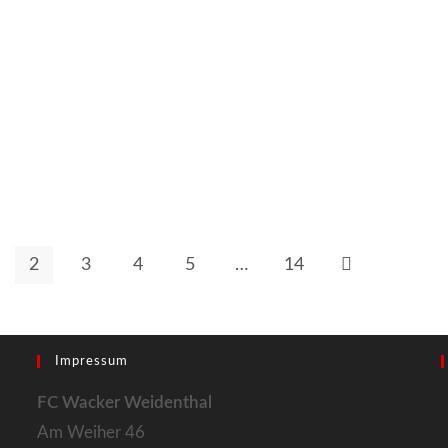
2
3
4
5
…
14
gen Seite
Zur nächsten Sei
Impressum
FC Wacker Weidenthal
Am Weiher 46