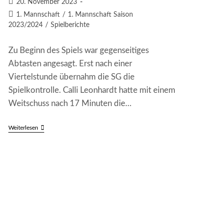
Beitrag
20. November 2023
veröffentlicht:
Beitrags-
1. Mannschaft
/
1. Mannschaft Saison
Kategorie:
2023/2024
/
Spielberichte
Zu Beginn des Spiels war gegenseitiges
Abtasten angesagt. Erst nach einer
Viertelstunde übernahm die SG die
Spielkontrolle. Calli Leonhardt hatte mit einem
Weitschuss nach 17 Minuten die…
SG
Weiterlesen
Frankenstein/Weidenthal
–
SV
Mölschbach
II
1:1
(1:0)