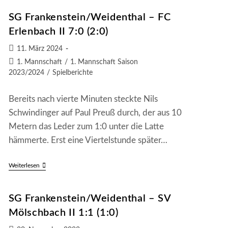
Waldleiningen
II
SG Frankenstein/Weidenthal – FC
–
SG
Erlenbach II 7:0 (2:0)
Frankenstein/Weidenthal
2:2
Beitrag
11. März 2024
(0:0)
veröffentlicht:
Beitrags-
1. Mannschaft
/
1. Mannschaft Saison
Kategorie:
2023/2024
/
Spielberichte
Bereits nach vierte Minuten steckte Nils
Schwindinger auf Paul Preuß durch, der aus 10
Metern das Leder zum 1:0 unter die Latte
hämmerte. Erst eine Viertelstunde später…
SG
Weiterlesen
Frankenstein/Weidenthal
–
FC
SG Frankenstein/Weidenthal – SV
Erlenbach
II
Mölschbach II 1:1 (1:0)
7:0
(2:0)