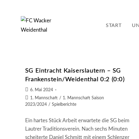
Zum
Inhalt
springen
START
UN
SG Eintracht Kaiserslautern – SG
Frankenstein/Weidenthal 0:2 (0:0)
Beitrag
6. Mai 2024
veröffentlicht:
Beitrags-
1. Mannschaft
/
1. Mannschaft Saison
Kategorie:
2023/2024
/
Spielberichte
Ein hartes Stück Arbeit erwartete die SG beim
Lautrer Traditionsverein. Nach sechs Minuten
scheiterte Daniel Schmitt mit einem Schlenzer