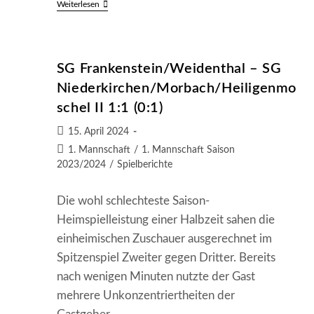
SV
Weiterlesen
Mölschbach
II
–
SG
Frankenstein/Weidenthal
SG Frankenstein/Weidenthal – SG
0:4
(0:3)
Niederkirchen/Morbach/Heiligenmo
schel II 1:1 (0:1)
Beitrag
15. April 2024
veröffentlicht:
Beitrags-
1. Mannschaft
/
1. Mannschaft Saison
Kategorie:
2023/2024
/
Spielberichte
Die wohl schlechteste Saison-
Heimspielleistung einer Halbzeit sahen die
einheimischen Zuschauer ausgerechnet im
Spitzenspiel Zweiter gegen Dritter. Bereits
nach wenigen Minuten nutzte der Gast
mehrere Unkonzentriertheiten der