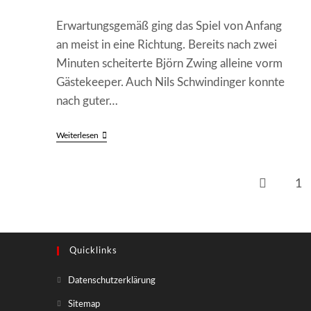
Erwartungsgemäß ging das Spiel von Anfang
an meist in eine Richtung. Bereits nach zwei
Minuten scheiterte Björn Zwing alleine vorm
Gästekeeper. Auch Nils Schwindinger konnte
nach guter…
SG
Weiterlesen
Frankenstein/Weidenthal
–
FSV
Kaiserslautern
1
Zur vorheri
10:0
(2:0)
Quicklinks
Opens
Datenschutzerklärung
in
Opens
Sitemap