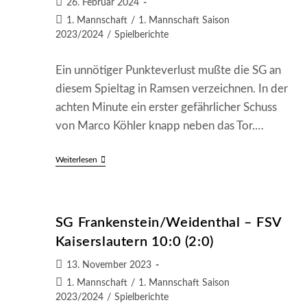
Beitrag
26. Februar 2024
veröffentlicht:
Beitrags-
1. Mannschaft
/
1. Mannschaft Saison
Kategorie:
2023/2024
/
Spielberichte
Ein unnötiger Punkteverlust mußte die SG an
diesem Spieltag in Ramsen verzeichnen. In der
achten Minute ein erster gefährlicher Schuss
von Marco Köhler knapp neben das Tor.…
TuS
Weiterlesen
Ramsen
II
–
SG
Frankenstein/Weidenthal
SG Frankenstein/Weidenthal – FSV
2:2
(1:0)
Kaiserslautern 10:0 (2:0)
Beitrag
13. November 2023
veröffentlicht:
Beitrags-
1. Mannschaft
/
1. Mannschaft Saison
Kategorie:
2023/2024
/
Spielberichte