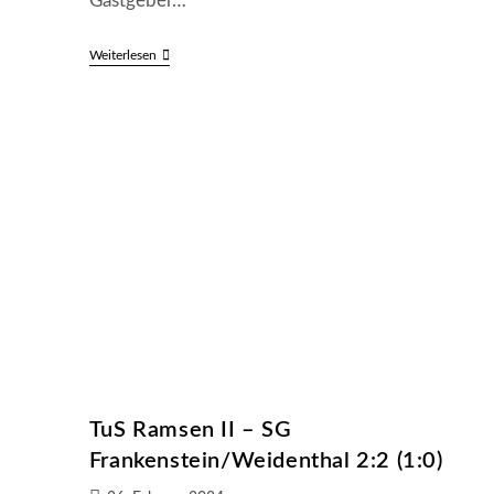
Gastgeber…
SG
Weiterlesen
Frankenstein/Weidenthal
–
SG
Niederkirchen/Morbach/Heiligenmoschel
II
1:1
(0:1)
TuS Ramsen II – SG
Frankenstein/Weidenthal 2:2 (1:0)