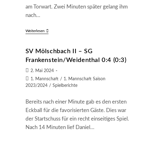
am Torwart. Zwei Minuten später gelang ihm
nach…
SG
Weiterlesen
Eintracht
Kaiserslautern
–
SV Mölschbach II – SG
SG
Frankenstein/Weidenthal
Frankenstein/Weidenthal 0:4 (0:3)
0:2
(0:0)
Beitrag
2. Mai 2024
veröffentlicht:
Beitrags-
1. Mannschaft
/
1. Mannschaft Saison
Kategorie:
2023/2024
/
Spielberichte
Bereits nach einer Minute gab es den ersten
Eckball für die favorisierten Gäste. Dies war
der Startschuss für ein recht einseitiges Spiel.
Nach 14 Minuten lief Daniel…