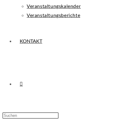
Veranstaltungskalender
Veranstaltungsberichte
KONTAKT
WEBSITE-
Press
Escape
SUCHE
to