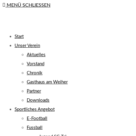
MENÜ
SCHLIESSEN
close
the
search
UMSCHALTEN
panel.
Start
Unser Verein
Aktuelles
Vorstand
Chronik
Gasthaus am Weiher
Partner
Downloads
Sportliches Angebot
E-Football
Fussball