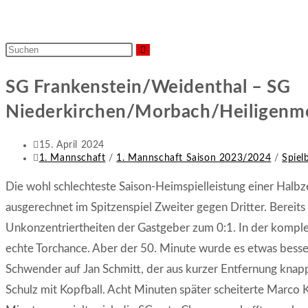
Diese
Website
SG Frankenstein/Weidenthal – SG
durchsuchen
Niederkirchen/Morbach/Heiligenmosc
Beitrag
15. April 2024
veröffentlicht:
Beitrags-
1. Mannschaft
/
1. Mannschaft Saison 2023/2024
/
Spiel
Kategorie:
Die wohl schlechteste Saison-Heimspielleistung einer Halbz
ausgerechnet im Spitzenspiel Zweiter gegen Dritter. Berei
Unkonzentriertheiten der Gastgeber zum 0:1. In der komplet
echte Torchance. Aber der 50. Minute wurde es etwas besser
Schwender auf Jan Schmitt, der aus kurzer Entfernung knapp
Schulz mit Kopfball. Acht Minuten später scheiterte Marco