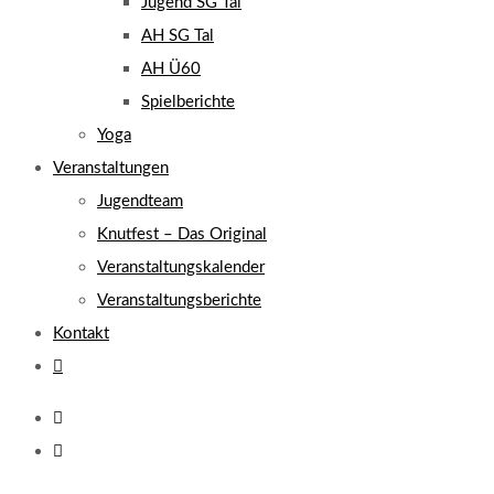
Jugend SG Tal
AH SG Tal
AH Ü60
Spielberichte
Yoga
Veranstaltungen
Jugendteam
Knutfest – Das Original
Veranstaltungskalender
Veranstaltungsberichte
Kontakt
Website-
Suche
umschalten