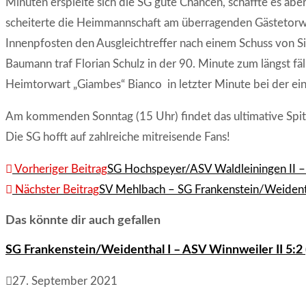
Minuten erspielte sich die SG gute Chancen, schaffte es abe
scheiterte die Heimmannschaft am überragenden Gästetorwar
Innenpfosten den Ausgleichtreffer nach einem Schuss von 
Baumann traf Florian Schulz in der 90. Minute zum längst fäll
Heimtorwart „Giambes“ Bianco in letzter Minute bei der ein
Am kommenden Sonntag (15 Uhr) findet das ultimative Spitz
Die SG hofft auf zahlreiche mitreisende Fans!
Weitere
Vorheriger Beitrag
SG Hochspeyer/ASV Waldleiningen II – 
Artikel
Nächster Beitrag
SV Mehlbach – SG Frankenstein/Weidenth
ansehen
Das könnte dir auch gefallen
SG Frankenstein/Weidenthal I – ASV Winnweiler II 5:2 
27. September 2021