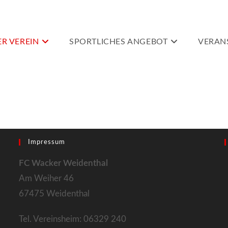
R VEREIN
SPORTLICHES ANGEBOT
VERAN
Impressum
FC Wacker Weidenthal
Am Weiher 46
67475 Weidenthal
Tel. Vereinsheim: 06329 240