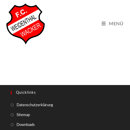
Zum
Inhalt
springen
MENÜ
Quicklinks
Opens
Datenschutzerklärung
in
Opens
Sitemap
a
in
Opens
Downloads
new
a