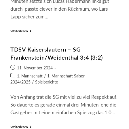
Minuten setzte sich Lucas Habermann links gut
durch, passte clever in den Rückraum, wo Lars
Lapp sicher zum…
SG
Weiterlesen
Otterberg/Otterbach
II
–
TDSV Kaiserslautern – SG
SG
Frankenstein/Weidenthal
Frankenstein/Weidenthal 3:4 (3:2)
2:2
(1:1)
Beitrag
11. November 2024
veröffentlicht:
Beitrags-
1. Mannschaft
/
1. Mannschaft Saison
Kategorie:
2024/2025
/
Spielberichte
Von Anfang trat die SG mit viel zu viel Respekt auf.
So dauerte es gerade einmal drei Minuten, ehe die
Gastgeber mit einem einfachen Spielzug das 1:0…
TDSV
Weiterlesen