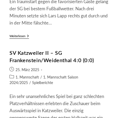
Ein Traumstart gegen die favorisierten Gäste gelang
der SG bei bestem Fußballwetter. Nach drei
Minuten setzte sich Lars Lapp rechts gut durch und
in der Mitte fälschte…
SG
Weiterlesen
Frankenstein/Weidenthal
–
SG
SV Katzweiler II – SG
Trippstadt/Schmalenberg
II
Frankenstein/Weidenthal 4:0 (0:0)
2:3
(1:0)
Beitrag
25. März 2025
veröffentlicht:
Beitrags-
1. Mannschaft
/
1. Mannschaft Saison
Kategorie:
2024/2025
/
Spielberichte
Ein sehr unansehnliches Spiel bei ganz schlechten
Platzverhältnissen erlebten die Zuschauer beim
Auswärtsspiel in Katzweiler. Die einzig
nennenswerte Szene der ersten Halbzeit war ein