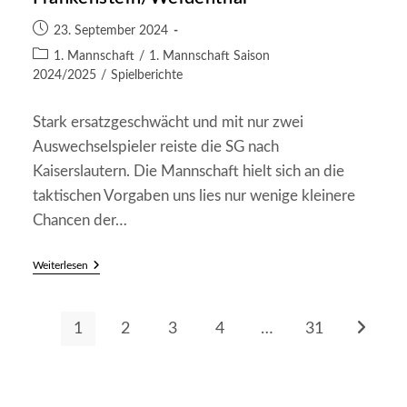
(0:0)
Beitrag
23. September 2024
veröffentlicht:
Beitrags-
1. Mannschaft
/
1. Mannschaft Saison
Kategorie:
2024/2025
/
Spielberichte
Stark ersatzgeschwächt und mit nur zwei
Auswechselspieler reiste die SG nach
Kaiserslautern. Die Mannschaft hielt sich an die
taktischen Vorgaben uns lies nur wenige kleinere
Chancen der…
TSG
Weiterlesen
Kaiserslautern
II
–
SG
1
2
3
4
…
31
Zur näch
Frankenstein/Weidenthal