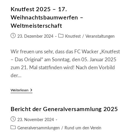
Und
Knutfest 2025 – 17.
Klein-
Raber
Weihnachtsbaumwerfen –
Gewinnen
WM
Weltmeisterschaft
Im
Weihnachtsbaumwerfen
Beitrag
Beitrags-
23. Dezember 2024
Knutfest
/
Veranstaltungen
veröffentlicht:
Kategorie:
Wir freuen uns sehr, dass das FC Wacker „Knutfest
– Das Original“ am Sonntag, den 05. Januar 2025
zum 21. Mal stattfinden wird! Nach dem Vorbild
der…
Knutfest
Weiterlesen
2025
–
17.
Bericht der Generalversammlung 2025
Weihnachtsbaumwerfen
–
Weltmeisterschaft
Beitrag
23. November 2024
veröffentlicht:
Beitrags-
Generalversammlungen
/
Rund um den Verein