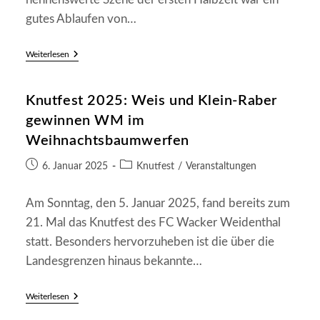
gutes Ablaufen von…
SV
Weiterlesen
Katzweiler
II
–
Knutfest 2025: Weis und Klein-Raber
SG
Frankenstein/Weidenthal
gewinnen WM im
4:0
(0:0)
Weihnachtsbaumwerfen
Beitrag
Beitrags-
6. Januar 2025
Knutfest
/
Veranstaltungen
veröffentlicht:
Kategorie:
Am Sonntag, den 5. Januar 2025, fand bereits zum
21. Mal das Knutfest des FC Wacker Weidenthal
statt. Besonders hervorzuheben ist die über die
Landesgrenzen hinaus bekannte…
Knutfest
Weiterlesen
2025:
Weis