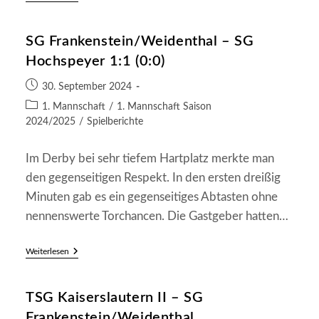
Kaiserslautern
–
SG
SG Frankenstein/Weidenthal – SG
Frankenstein/Weidenthal
3:4
Hochspeyer 1:1 (0:0)
(3:2)
Beitrag
30. September 2024
veröffentlicht:
Beitrags-
1. Mannschaft
/
1. Mannschaft Saison
Kategorie:
2024/2025
/
Spielberichte
Im Derby bei sehr tiefem Hartplatz merkte man
den gegenseitigen Respekt. In den ersten dreißig
Minuten gab es ein gegenseitiges Abtasten ohne
nennenswerte Torchancen. Die Gastgeber hatten…
SG
Weiterlesen
Frankenstein/Weidenthal
–
SG
TSG Kaiserslautern II – SG
Hochspeyer
1:1
Frankenstein/Weidenthal