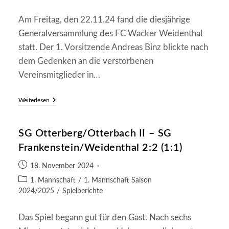
Kategorie:
Am Freitag, den 22.11.24 fand die diesjährige
Generalversammlung des FC Wacker Weidenthal
statt. Der 1. Vorsitzende Andreas Binz blickte nach
dem Gedenken an die verstorbenen
Vereinsmitglieder in…
Bericht
Weiterlesen
Der
Generalversammlung
2025
SG Otterberg/Otterbach II – SG
Frankenstein/Weidenthal 2:2 (1:1)
Beitrag
18. November 2024
veröffentlicht:
Beitrags-
1. Mannschaft
/
1. Mannschaft Saison
Kategorie:
2024/2025
/
Spielberichte
Das Spiel begann gut für den Gast. Nach sechs