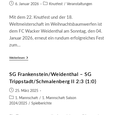
Beitrag
Beitrags-
6. Januar 2026
Knutfest
/
Veranstaltungen
veröffentlicht:
Kategorie:
Mit dem 22. Knutfest und der 18.
Weltmeisterschaft im Weihnachtsbaumwerfen ist
dem FC Wacker Weidenthal am Sonntag, den 04.
Januar 2026, erneut ein rundum erfolgreiches Fest
zum…
Knutfest
Weiterlesen
2026:
Das
Jahr
SG Frankenstein/Weidenthal – SG
Der
Neuen
Trippstadt/Schmalenberg II 2:3 (1:0)
Rekorde
–
Beitrag
Hoffmann
25. März 2025
Und
veröffentlicht:
Beitrags-
1. Mannschaft
/
1. Mannschaft Saison
Klein-
Kategorie:
Raber
2024/2025
/
Spielberichte
Gewinnen
WM