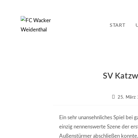
Zum
Inhalt
springen
START
SV Katzwe
Beitrag
25. März
veröffentlich
Ein sehr unansehnliches Spiel bei 
einzig nennenswerte Szene der erst
Außenstürmer abschließen konnte. 