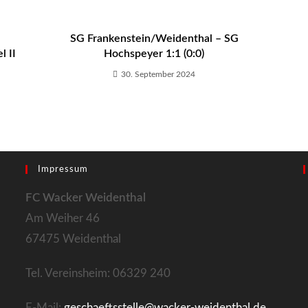
SG Frankenstein/Weidenthal – SG
 II
Hochspeyer 1:1 (0:0)
30. September 2024
Impressum
FC Wacker Weidenthal
Am Weiher 46
67475 Weidenthal
Tel. Vereinsheim: 06329 240
E-Mail:
geschaeftsstelle@wacker-weidenthal.de