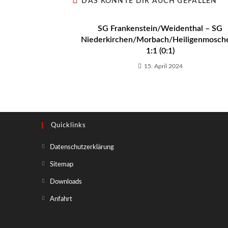
DAS KÖNNTE DIR AUCH GEFALLEN
SG Frankenstein/Weidenthal – SG
Niederkirchen/Morbach/Heiligenmoschel
1:1 (0:1)
15. April 2024
Quicklinks
Opens
Datenschutzerklärung
in
Opens
Sitemap
a
in
Opens
Downloads
new
a
in
tab
Opens
Anfahrt
new
a
in
tab
new
a