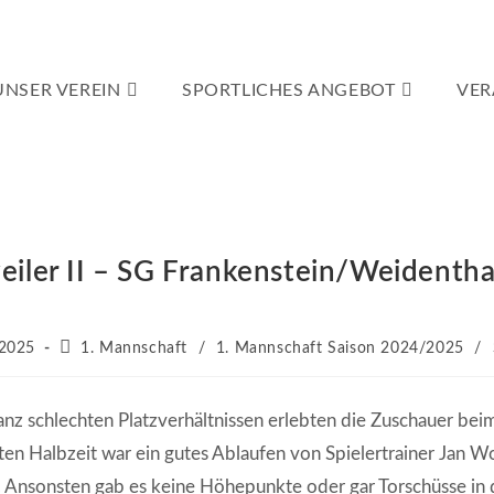
UNSER VEREIN
SPORTLICHES ANGEBOT
VER
iler II – SG Frankenstein/Weidenthal
Beitrags-
 2025
1. Mannschaft
/
1. Mannschaft Saison 2024/2025
/
t:
Kategorie:
ganz schlechten Platzverhältnissen erlebten die Zuschauer beim
en Halbzeit war ein gutes Ablaufen von Spielertrainer Jan Wo
Ansonsten gab es keine Höhepunkte oder gar Torschüsse in d