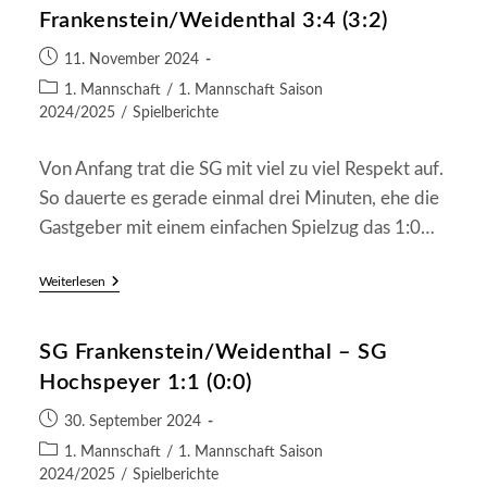
Frankenstein/Weidenthal
Frankenstein/Weidenthal 3:4 (3:2)
2:2
(1:1)
Beitrag
11. November 2024
veröffentlicht:
Beitrags-
1. Mannschaft
/
1. Mannschaft Saison
Kategorie:
2024/2025
/
Spielberichte
Von Anfang trat die SG mit viel zu viel Respekt auf.
So dauerte es gerade einmal drei Minuten, ehe die
Gastgeber mit einem einfachen Spielzug das 1:0…
TDSV
Weiterlesen
Kaiserslautern
–
SG
SG Frankenstein/Weidenthal – SG
Frankenstein/Weidenthal
3:4
Hochspeyer 1:1 (0:0)
(3:2)
Beitrag
30. September 2024
veröffentlicht:
Beitrags-
1. Mannschaft
/
1. Mannschaft Saison
Kategorie:
2024/2025
/
Spielberichte