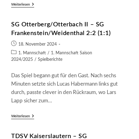
SV
Weiterlesen
Katzweiler
II
–
SG Otterberg/Otterbach II – SG
SG
Frankenstein/Weidenthal
Frankenstein/Weidenthal 2:2 (1:1)
4:0
(0:0)
Beitrag
18. November 2024
veröffentlicht:
Beitrags-
1. Mannschaft
/
1. Mannschaft Saison
Kategorie:
2024/2025
/
Spielberichte
Das Spiel begann gut für den Gast. Nach sechs
Minuten setzte sich Lucas Habermann links gut
durch, passte clever in den Rückraum, wo Lars
Lapp sicher zum…
SG
Weiterlesen
Otterberg/Otterbach
II
–
TDSV Kaiserslautern – SG
SG