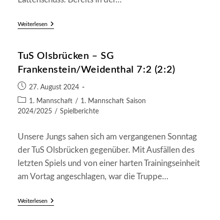
NMB
Weiterlesen
Mehlingen-
Baalborn
–
TuS Olsbrücken – SG
SG
Fankenstein/Weidenthal
Frankenstein/Weidenthal 7:2 (2:2)
6:2
(3:1)
Beitrag
27. August 2024
veröffentlicht:
Beitrags-
1. Mannschaft
/
1. Mannschaft Saison
Kategorie:
2024/2025
/
Spielberichte
Unsere Jungs sahen sich am vergangenen Sonntag
der TuS Olsbrücken gegenüber. Mit Ausfällen des
letzten Spiels und von einer harten Trainingseinheit
am Vortag angeschlagen, war die Truppe…
TuS
Weiterlesen
Olsbrücken
–