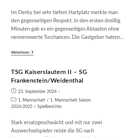
Im Derby bei sehr tiefem Hartplatz merkte man
den gegenseitigen Respekt. In den ersten dreißig
Minuten gab es ein gegenseitiges Abtasten ohne
nennenswerte Torchancen. Die Gastgeber hatten…
SG
Weiterlesen
Frankenstein/Weidenthal
–
SG
TSG Kaiserslautern II – SG
Hochspeyer
1:1
Frankenstein/Weidenthal
(0:0)
Beitrag
23. September 2024
veröffentlicht:
Beitrags-
1. Mannschaft
/
1. Mannschaft Saison
Kategorie:
2024/2025
/
Spielberichte
Stark ersatzgeschwächt und mit nur zwei
Auswechselspieler reiste die SG nach