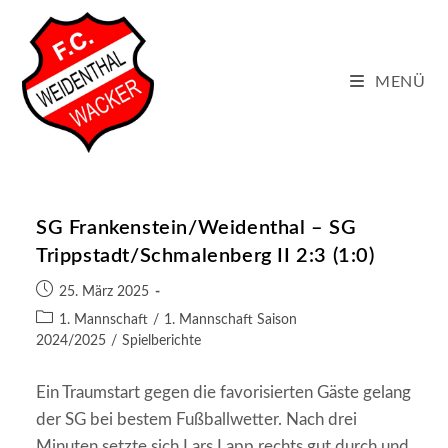
Zum
Inhalt
springen
MENÜ
SG Frankenstein/Weidenthal – SG
Trippstadt/Schmalenberg II 2:3 (1:0)
Beitrag
25. März 2025
veröffentlicht:
Beitrags-
1. Mannschaft
/
1. Mannschaft Saison
Kategorie:
2024/2025
/
Spielberichte
Ein Traumstart gegen die favorisierten Gäste gelang
der SG bei bestem Fußballwetter. Nach drei
Minuten setzte sich Lars Lapp rechts gut durch und