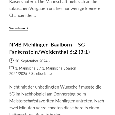
Kaiserslautern. Die Mannschaft hielt sich an die
taktischen Vorgaben uns lies nur wenige kleinere
Chancen der…
TSG
Weiterlesen
Kaiserslautern
II
–
NMB Mehlingen-Baalborn – SG
SG
Frankenstein/Weidenthal
Fankenstein/Weidenthal 6:2 (3:1)
Beitrag
20. September 2024
veröffentlicht:
Beitrags-
1. Mannschaft
/
1. Mannschaft Saison
Kategorie:
2024/2025
/
Spielberichte
Nicht mit der unbedingten Wunschelf musste die
SG im Nachholspiel am Donnerstag beim
Meisterschaftsfavoriten Mehlingen antreten. Nach
zwei Minuten verzeichneten diese bereits einen
Lattenschuss. Bereits in der…