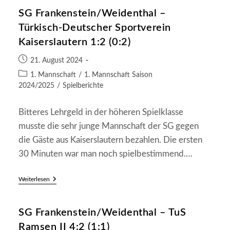
SG
SG Frankenstein/Weidenthal –
Frankenstein/Weidenthal
7:2
Türkisch-Deutscher Sportverein
(2:2)
Kaiserslautern 1:2 (0:2)
Beitrag
21. August 2024
veröffentlicht:
Beitrags-
1. Mannschaft
/
1. Mannschaft Saison
Kategorie:
2024/2025
/
Spielberichte
Bitteres Lehrgeld in der höheren Spielklasse
musste die sehr junge Mannschaft der SG gegen
die Gäste aus Kaiserslautern bezahlen. Die ersten
30 Minuten war man noch spielbestimmend.…
SG
Weiterlesen
Frankenstein/Weidenthal
–
Türkisch-
SG Frankenstein/Weidenthal – TuS
Deutscher
Sportverein
Ramsen II 4:2 (1:1)
Kaiserslautern