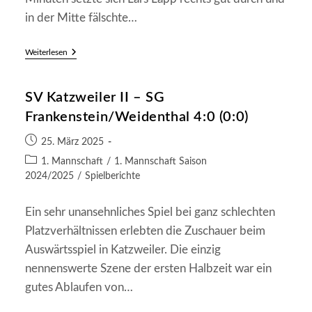
in der Mitte fälschte…
SG
Weiterlesen
Frankenstein/Weidenthal
–
SG
SV Katzweiler II – SG
Trippstadt/Schmalenberg
II
Frankenstein/Weidenthal 4:0 (0:0)
2:3
(1:0)
Beitrag
25. März 2025
veröffentlicht:
Beitrags-
1. Mannschaft
/
1. Mannschaft Saison
Kategorie:
2024/2025
/
Spielberichte
Ein sehr unansehnliches Spiel bei ganz schlechten
Platzverhältnissen erlebten die Zuschauer beim
Auswärtsspiel in Katzweiler. Die einzig
nennenswerte Szene der ersten Halbzeit war ein
gutes Ablaufen von…