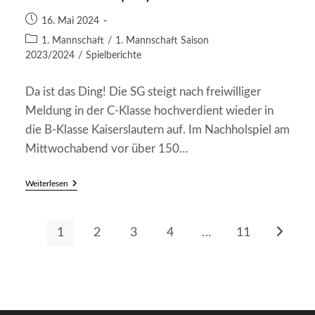
1:2
Beitrag
(0:2)
16. Mai 2024
veröffentlicht:
Beitrags-
1. Mannschaft
/
1. Mannschaft Saison
Kategorie:
2023/2024
/
Spielberichte
Da ist das Ding! Die SG steigt nach freiwilliger
Meldung in der C-Klasse hochverdient wieder in
die B-Klasse Kaiserslautern auf. Im Nachholspiel am
Mittwochabend vor über 150…
SG
Weiterlesen
Frankenstein/Weidenthal
–
TuS
Ramsen
1
2
3
4
…
11
Zur näch
II
4:2
(1:1)