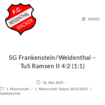
Zum
Inhalt
springen
MENÜ
SG Frankenstein/Weidenthal –
TuS Ramsen II 4:2 (1:1)
Beitrag
16. Mai 2024
veröffentlicht:
Beitrags-
1. Mannschaft
/
1. Mannschaft Saison 2023/2024
/
Kategorie:
Spielberichte