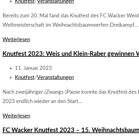
Weihnachtsbaumwerfen
veröffentlicht:
Beitrags-
Knutfest
/
Veranstaltungen
–
Kategorie:
Bereits zum 20. Mal fand das Knutfest des FC Wacker Weid
Weltmeisterschaft
Weltmeisterschaft im Weihnachtsbaumwerfen-Dreikampf…
Knutfest
Weiterlesen
2024
Knutfest 2023: Weis und Klein-Raber gewinne
–
Schwender
Beitrag
11. Januar 2023
und
veröffentlicht:
Beitrags-
Knutfest
/
Veranstaltungen
Klein-
Kategorie:
Nach zweijähriger (Zwangs-)Pause konnte das Knutfest des
Raaber
2023 endlich wieder an den Start…
gewinnen
WM
Knutfest
Weiterlesen
im
2023:
FC Wacker Knutfest 2023 – 15. Weihnachtsbaum
Weinachtsbaumwerfen
Weis