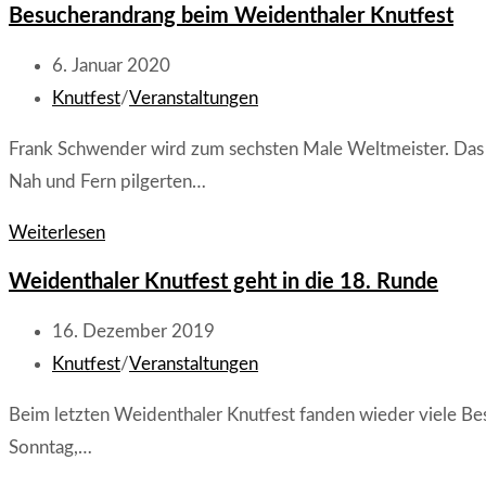
Besucherandrang beim Weidenthaler Knutfest
Wacker-
Ziegen
Beitrag
6. Januar 2020
veröffentlicht:
Beitrags-
Knutfest
/
Veranstaltungen
Kategorie:
Frank Schwender wird zum sechsten Male Weltmeister. Das 
Nah und Fern pilgerten…
Besucherandrang
Weiterlesen
beim
Weidenthaler Knutfest geht in die 18. Runde
Weidenthaler
Knutfest
Beitrag
16. Dezember 2019
veröffentlicht:
Beitrags-
Knutfest
/
Veranstaltungen
Kategorie:
Beim letzten Weidenthaler Knutfest fanden wieder viele Be
Sonntag,…