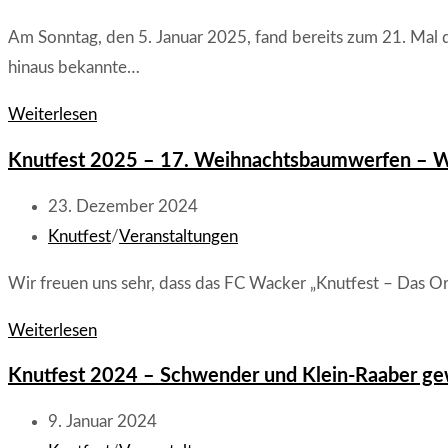
neuen
Kategorie:
Am Sonntag, den 5. Januar 2025, fand bereits zum 21. Mal 
Rekorde
hinaus bekannte…
–
Hoffmann
Knutfest
Weiterlesen
und
2025:
Knutfest 2025 – 17. Weihnachtsbaumwerfen – W
Klein-
Weis
Raber
und
Beitrag
23. Dezember 2024
gewinnen
Klein-
veröffentlicht:
Beitrags-
Knutfest
/
Veranstaltungen
WM
Raber
Kategorie:
Wir freuen uns sehr, dass das FC Wacker „Knutfest – Das O
gewinnen
WM
Knutfest
Weiterlesen
im
2025
Knutfest 2024 – Schwender und Klein-Raaber 
Weihnachtsbaumwerfen
–
17.
Beitrag
9. Januar 2024