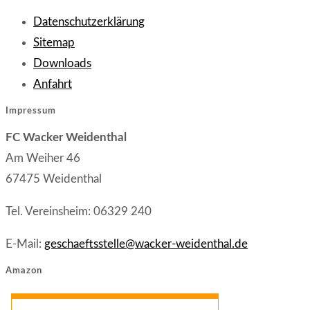
Opens
Datenschutzerklärung
Opens
in
Sitemap
in
Opens
a
Downloads
Opens
a
in
new
Anfahrt
in
new
a
tab
Impressum
a
tab
new
FC Wacker Weidenthal
new
tab
Am Weiher 46
tab
67475 Weidenthal
Tel. Vereinsheim: 06329 240
E-Mail:
geschaeftsstelle@wacker-weidenthal.de
Amazon