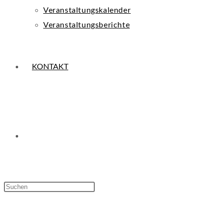
Veranstaltungskalender
Veranstaltungsberichte
KONTAKT
WEBSITE-
Press
Escape
SUCHE
to