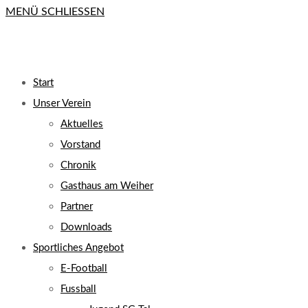
MENÜ
SCHLIESSEN
close
the
search
UMSCHALTEN
panel.
Start
Unser Verein
Aktuelles
Vorstand
Chronik
Gasthaus am Weiher
Partner
Downloads
Sportliches Angebot
E-Football
Fussball