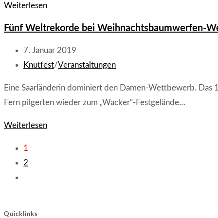
Weidenthaler
Weiterlesen
Knutfest
Fünf Weltrekorde bei Weihnachtsbaumwerfen-We
geht
in
Beitrag
7. Januar 2019
die
veröffentlicht:
Beitrags-
Knutfest
/
Veranstaltungen
18.
Kategorie:
Eine Saarländerin dominiert den Damen-Wettbewerb. Das 17
Runde
Fern pilgerten wieder zum „Wacker“-Festgelände…
Fünf
Weiterlesen
Weltrekorde
1
bei
2
Weihnachtsbaumwerfen-
Zur
Weltmeisterschaft
nächsten
2019
Seite
Quicklinks