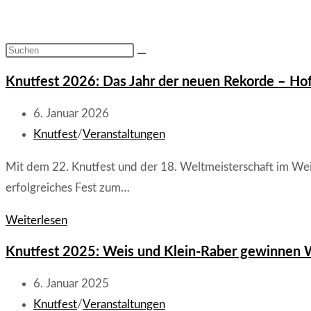
Diese
Website
Knutfest 2026: Das Jahr der neuen Rekorde – 
durchsuchen
Beitrag
6. Januar 2026
veröffentlicht:
Beitrags-
Knutfest
/
Veranstaltungen
Kategorie:
Mit dem 22. Knutfest und der 18. Weltmeisterschaft im W
erfolgreiches Fest zum…
Knutfest
Weiterlesen
2026:
Knutfest 2025: Weis und Klein-Raber gewinne
Das
Jahr
Beitrag
6. Januar 2025
der
veröffentlicht:
Beitrags-
Knutfest
/
Veranstaltungen