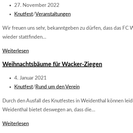
und
Beitrag
27. November 2022
Klein-
veröffentlicht:
Beitrags-
Knutfest
/
Veranstaltungen
Raber
Kategorie:
Wir freuen uns sehr, bekanntgeben zu dürfen, dass das FC 
gewinnen
wieder stattfinden…
WM
im
FC
Weiterlesen
Weihnachtsbaumwerfen
Wacker
Weihnachtsbäume für Wacker-Ziegen
Knutfest
2023
Beitrag
4. Januar 2021
–
veröffentlicht:
Beitrags-
Knutfest
/
Rund um den Verein
15.
Kategorie:
Durch den Ausfall des Knutfestes in Weidenthal können lei
Weihnachtsbaumwerfen-
Weidenthal bietet deswegen an, dass die…
Weltmeisterschaft
Weihnachtsbäume
Weiterlesen
für