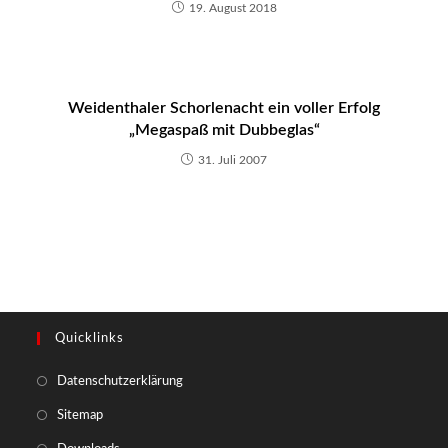
19. August 2018
Weidenthaler Schorlenacht ein voller Erfolg
„Megaspaß mit Dubbeglas“
31. Juli 2007
Quicklinks
Opens
Datenschutzerklärung
in
Opens
Sitemap
a
in
Opens