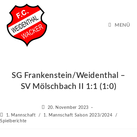
Zum
Inhalt
springen
MENÜ
SG Frankenstein/Weidenthal –
SV Mölschbach II 1:1 (1:0)
Beitrag
20. November 2023
veröffentlicht:
Beitrags-
1. Mannschaft
/
1. Mannschaft Saison 2023/2024
/
Kategorie:
Spielberichte