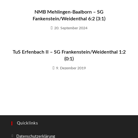
NMB Mehlingen-Baalborn – SG
Fankenstein/Weidenthal 6:2 (3:1)
20. September 2024
TuS Erfenbach II – SG Frankenstein/Weidenthal 1:2
(0:1)
9. Dezember 2019
Quicklinks
Opens
Datenschutzerklärung