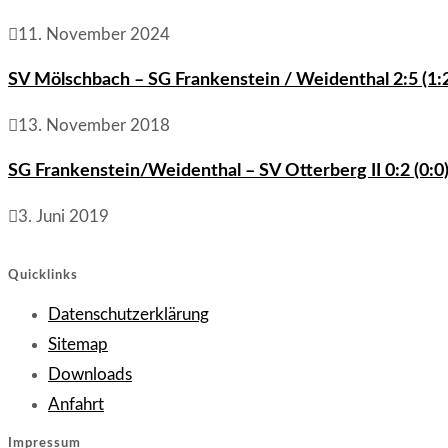
11. November 2024
SV Mölschbach – SG Frankenstein / Weidenthal 2:5 (1:
13. November 2018
SG Frankenstein/Weidenthal – SV Otterberg II 0:2 (0:0
3. Juni 2019
Quicklinks
Opens
Datenschutzerklärung
Opens
in
Sitemap
in
Opens
a
Downloads
Opens
a
in
new
Anfahrt
in
new
a
tab
Impressum