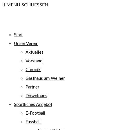
MENÜ
SCHLIESSEN
close
the
search
UMSCHALTEN
panel.
Start
Unser Verein
Aktuelles
Vorstand
Chronik
Gasthaus am Weiher
Partner
Downloads
Sportliches Angebot
E-Football
Fussball