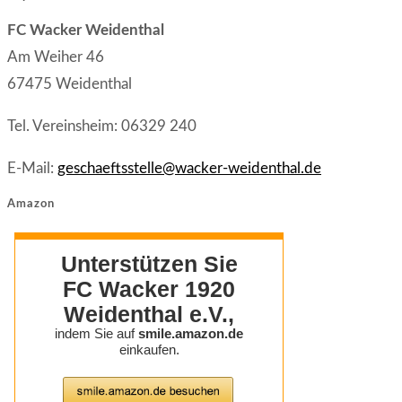
a
tab
new
FC Wacker Weidenthal
new
tab
Am Weiher 46
tab
67475 Weidenthal
Tel. Vereinsheim: 06329 240
E-Mail:
geschaeftsstelle@wacker-weidenthal.de
Amazon