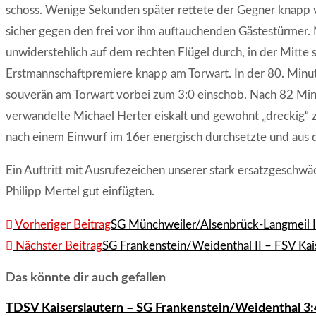
schoss. Wenige Sekunden später rettete der Gegner knapp vo
sicher gegen den frei vor ihm auftauchenden Gästestürmer. 
unwiderstehlich auf dem rechten Flügel durch, in der Mitte 
Erstmannschaftpremiere knapp am Torwart. In der 80. Minute
souverän am Torwart vorbei zum 3:0 einschob. Nach 82 Minut
verwandelte Michael Herter eiskalt und gewohnt „dreckig“ z
nach einem Einwurf im 16er energisch durchsetzte und aus d
Ein Auftritt mit Ausrufezeichen unserer stark ersatzgeschw
Philipp Mertel gut einfügten.
Weitere
Vorheriger Beitrag
SG Münchweiler/Alsenbrück-Langmeil I 
Artikel
Nächster Beitrag
SG Frankenstein/Weidenthal II – FSV Kai
ansehen
Das könnte dir auch gefallen
TDSV Kaiserslautern – SG Frankenstein/Weidenthal 3:4