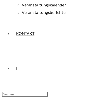
Veranstaltungskalender
Veranstaltungsberichte
KONTAKT
WEBSITE-
Press
Escape
SUCHE
to