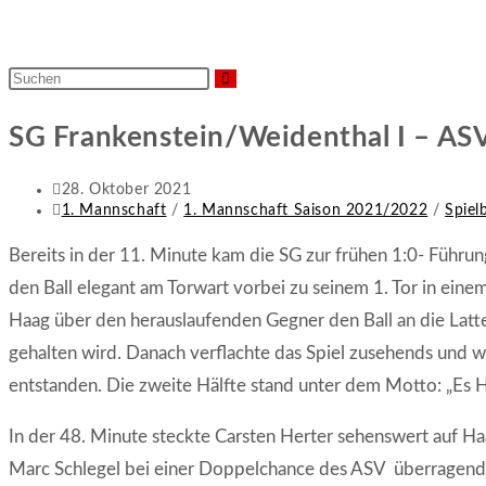
Diese
Website
SG Frankenstein/Weidenthal I – AS
durchsuchen
Beitrag
28. Oktober 2021
veröffentlicht:
Beitrags-
1. Mannschaft
/
1. Mannschaft Saison 2021/2022
/
Spiel
Kategorie:
Bereits in der 11. Minute kam die SG zur frühen 1:0- Führun
den Ball elegant am Torwart vorbei zu seinem 1. Tor in einem
Haag über den herauslaufenden Gegner den Ball an die Latt
gehalten wird. Danach verflachte das Spiel zusehends und w
entstanden. Die zweite Hälfte stand unter dem Motto: „Es H
In der 48. Minute steckte Carsten Herter sehenswert auf Ha
Marc Schlegel bei einer Doppelchance des ASV überragend. I