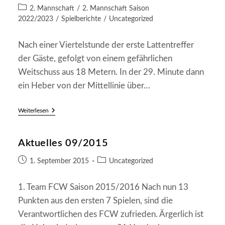
veröffentlicht:
Beitrags-
2. Mannschaft
/
2. Mannschaft Saison
Kategorie:
2022/2023
/
Spielberichte
/
Uncategorized
Nach einer Viertelstunde der erste Lattentreffer
der Gäste, gefolgt von einem gefährlichen
Weitschuss aus 18 Metern. In der 29. Minute dann
ein Heber von der Mittellinie über…
SG
Weiterlesen
Frankenstein/Weidenthal
II
–
Aktuelles 09/2015
Siegelbach
II
3:0
Beitrag
Beitrags-
1. September 2015
Uncategorized
veröffentlicht:
Kategorie:
1. Team FCW Saison 2015/2016 Nach nun 13
Punkten aus den ersten 7 Spielen, sind die
Verantwortlichen des FCW zufrieden. Ärgerlich ist