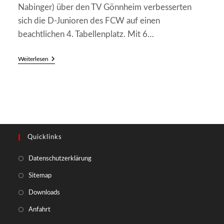
Nabinger) über den TV Gönnheim verbesserten
sich die D-Junioren des FCW auf einen
beachtlichen 4. Tabellenplatz. Mit 6…
D-
Weiterlesen
Junioren
Mit
Positiver
Jahresbilanz
2006
Quicklinks
Opens
Datenschutzerklärung
in
Opens
Sitemap
a
in
Opens
Downloads
new
a
in
tab
Opens
Anfahrt
new
a
in
tab