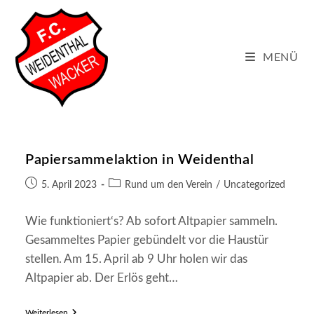
Zum
Inhalt
springen
MENÜ
Papiersammelaktion in Weidenthal
Beitrag
Beitrags-
5. April 2023
Rund um den Verein
/
Uncategorized
veröffentlicht:
Kategorie:
Wie funktioniert‘s? Ab sofort Altpapier sammeln.
Gesammeltes Papier gebündelt vor die Haustür
stellen. Am 15. April ab 9 Uhr holen wir das
Altpapier ab. Der Erlös geht…
Papiersammelaktion
Weiterlesen