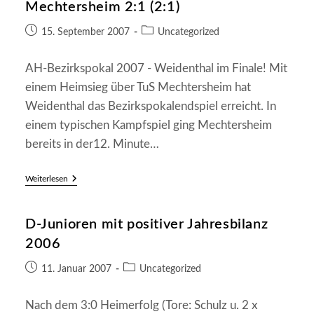
Mechtersheim 2:1 (2:1)
Beitrag
Beitrags-
15. September 2007
Uncategorized
veröffentlicht:
Kategorie:
AH-Bezirkspokal 2007 - Weidenthal im Finale! Mit
einem Heimsieg über TuS Mechtersheim hat
Weidenthal das Bezirkspokalendspiel erreicht. In
einem typischen Kampfspiel ging Mechtersheim
bereits in der12. Minute…
FC
Weiterlesen
„Wacker“
Weidenthal
–
D-Junioren mit positiver Jahresbilanz
TuS
Mechtersheim
2006
2:1
(2:1)
Beitrag
Beitrags-
11. Januar 2007
Uncategorized
veröffentlicht:
Kategorie:
Nach dem 3:0 Heimerfolg (Tore: Schulz u. 2 x