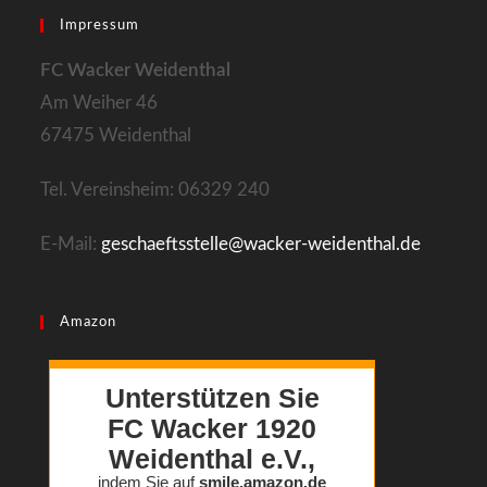
new
a
Impressum
tab
new
FC Wacker Weidenthal
tab
Am Weiher 46
67475 Weidenthal
Tel. Vereinsheim: 06329 240
E-Mail:
geschaeftsstelle@wacker-weidenthal.de
Amazon