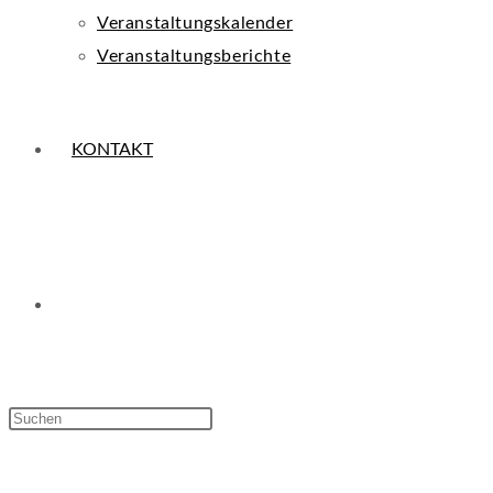
Veranstaltungskalender
Veranstaltungsberichte
KONTAKT
WEBSITE-
Press
Escape
SUCHE
to