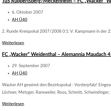
TuS Ruppertsberg/Meckenheim – FC „Wacker“ We
im
Kuseler
Beitrag
6. Oktober 2007
Musikantenland
veröffentlicht:
Beitrags-
AH Ü40
unterwegs
Kategorie:
2. Runde Kreispokal 2007/2008 0:1: V. Kampmann in der 22
–
Wildpark,
TuS
Weiterlesen
Schnaps
Ruppertsberg/Meckenheim
FC „Wacker“ Weidenthal – Alemannia Maudach 4
un
–
Hoorische
FC
Beitrag
29. September 2007
„Wacker“
veröffentlicht:
Beitrags-
AH Ü40
Weidenthal
Kategorie:
Wacker AH gewinnt den Bezirkspokal - Vorderpfalz! Eingeset
1:4
Löchner, Metzger, Ransweiler, Roos, Schmitt, Schwindinger, 
FC
Weiterlesen