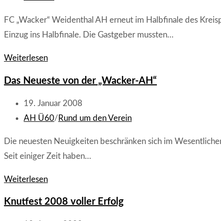
Kategorie:
FC „Wacker“ Weidenthal AH erneut im Halbfinale des Kreisp
Einzug ins Halbfinale. Die Gastgeber mussten…
FC
Weiterlesen
„Wacker“
Das Neueste von der „Wacker-AH“
Weidenthal
-
Beitrag
19. Januar 2008
SG
veröffentlicht:
Beitrags-
AH Ü60
/
Rund um den Verein
Mußbach
Kategorie:
Die neuesten Neuigkeiten beschränken sich im Wesentlichen 
1:0
Seit einiger Zeit haben…
(0:0)
Das
Weiterlesen
Neueste
Knutfest 2008 voller Erfolg
von