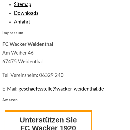
Opens
in
Sitemap
in
Opens
a
Downloads
Opens
a
in
new
Anfahrt
in
new
a
tab
Impressum
a
tab
new
FC Wacker Weidenthal
new
tab
Am Weiher 46
tab
67475 Weidenthal
Tel. Vereinsheim: 06329 240
E-Mail:
geschaeftsstelle@wacker-weidenthal.de
Amazon