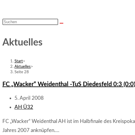
Diese
Website
durchsuchen
Aktuelles
Start
>
Aktuelles
>
Seite 28
FC „Wacker“ Weidenthal -TuS Diedesfeld 0:3 (0:0
Beitrag
5. April 2008
veröffentlicht:
Beitrags-
AH Ü32
Kategorie:
FC „Wacker“ Weidenthal AH ist im Halbfinale des Kreispokal
Jahres 2007 anknüpfen.…