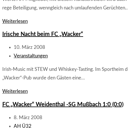
rege Beteiligung, wenngleich nach umlaufenden Gerüchten
Rundschreiben
Weiterlesen
„Aktivitäten“
Irische Nacht beim FC „Wacker“
Wacker
-
Beitrag
10. März 2008
AH“
veröffentlicht:
Beitrags-
Veranstaltungen
im
Kategorie:
Irish-Music mit STEW und Whiskey-Tasting. Im Sportheim de
März
„Wacker“-Pub wurde den Gästen eine…
2008
Irische
Weiterlesen
Nacht
FC „Wacker“ Weidenthal -SG Mußbach 1:0 (0:0)
beim
FC
Beitrag
8. März 2008
„Wacker“
veröffentlicht:
Beitrags-
AH Ü32