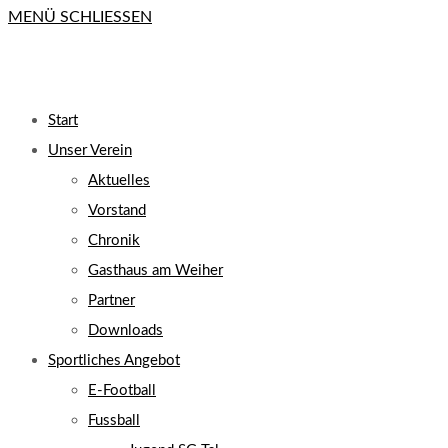
MENÜ
SCHLIESSEN
close
the
search
UMSCHALTEN
panel.
Start
Unser Verein
Aktuelles
Vorstand
Chronik
Gasthaus am Weiher
Partner
Downloads
Sportliches Angebot
E-Football
Fussball