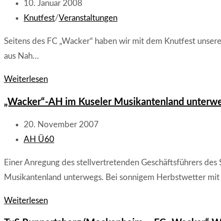
der
Beitrag
10. Januar 2008
„Wacker-
veröffentlicht:
Beitrags-
Knutfest
/
Veranstaltungen
AH“
Kategorie:
Seitens des FC „Wacker“ haben wir mit dem Knutfest unser
aus Nah…
Knutfest
Weiterlesen
2008
„Wacker“-AH im Kuseler Musikantenland unterwe
voller
Erfolg
Beitrag
20. November 2007
veröffentlicht:
Beitrags-
AH Ü60
Kategorie:
Einer Anregung des stellvertretenden Geschäftsführers des
Musikantenland unterwegs. Bei sonnigem Herbstwetter mit
„Wacker“-
Weiterlesen
AH