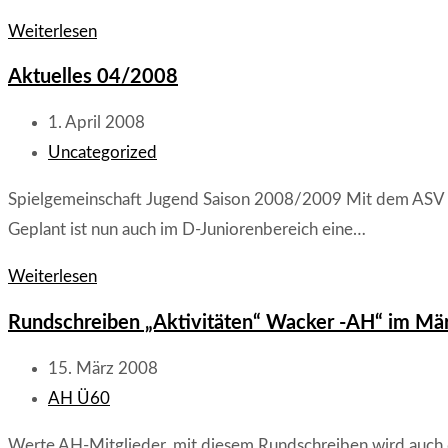
FC
Weiterlesen
„Wacker“
Aktuelles 04/2008
Weidenthal
-
Beitrag
1. April 2008
TuS
veröffentlicht:
Beitrags-
Uncategorized
Diedesfeld
Kategorie:
Spielgemeinschaft Jugend Saison 2008/2009 Mit dem ASV Fr
0:3
Geplant ist nun auch im D-Juniorenbereich eine…
(0:0)
Aktuelles
Weiterlesen
04/2008
Rundschreiben „Aktivitäten“ Wacker -AH“ im Mä
Beitrag
15. März 2008
veröffentlicht:
Beitrags-
AH Ü60
Kategorie:
Werte AH-Mitglieder, mit diesem Rundschreiben wird auch d