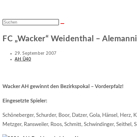
Diese
Website
FC „Wacker“ Weidenthal – Alemann
durchsuchen
Beitrag
29. September 2007
veröffentlicht:
Beitrags-
AH Ü40
Kategorie:
Wacker AH gewinnt den Bezirkspokal – Vorderpfalz!
Eingesetzte Spieler:
Schöneberger, Schurder, Boor, Datzer, Gola, Hänsel, Herz, 
Metzger, Ransweiler, Roos, Schmitt, Schwindinger, Seithel, S