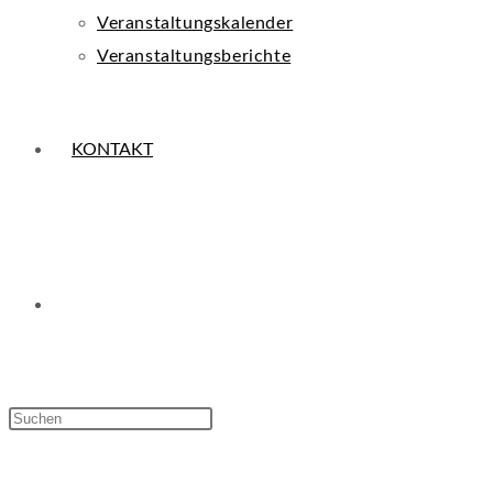
Veranstaltungskalender
Veranstaltungsberichte
KONTAKT
WEBSITE-
Press
Escape
SUCHE
to