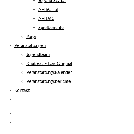
Jugend SG Tal
AH SG Tal
AH Ü60
Spielberichte
Yoga
Veranstaltungen
Jugendteam
Knutfest – Das Original
Veranstaltungskalender
Veranstaltungsberichte
Kontakt
Website-
Suche
umschalten