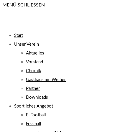
MENÜ
SCHLIESSEN
close
the
search
UMSCHALTEN
panel.
Start
Unser Verein
Aktuelles
Vorstand
Chronik
Gasthaus am Weiher
Partner
Downloads
Sportliches Angebot
E-Football
Fussball