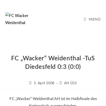
Zum
Inhalt
springen
MENÜ
FC „Wacker“ Weidenthal -TuS
Diedesfeld 0:3 (0:0)
Beitrag
Beitrags-
5. April 2008
AH Ü32
veröffentlicht:
Kategorie:
FC „Wacker“ Weidenthal AH ist im Halbfinale des
Kreispokals ausgeschieden
.