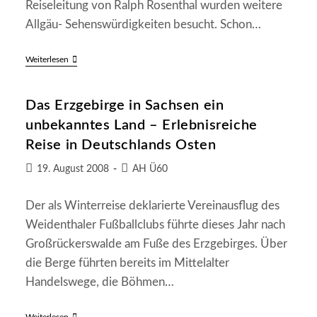
Reiseleitung von Ralph Rosenthal wurden weitere
Allgäu- Sehenswürdigkeiten besucht. Schon…
Wacker
Weiterlesen
–
AH
Im
Das Erzgebirge in Sachsen ein
„Erlebnispark“
Allgäu
unbekanntes Land – Erlebnisreiche
Reise in Deutschlands Osten
Beitrag
Beitrags-
19. August 2008
AH Ü60
veröffentlicht:
Kategorie:
Der als Winterreise deklarierte Vereinausflug des
Weidenthaler Fußballclubs führte dieses Jahr nach
Großrückerswalde am Fuße des Erzgebirges. Über
die Berge führten bereits im Mittelalter
Handelswege, die Böhmen…