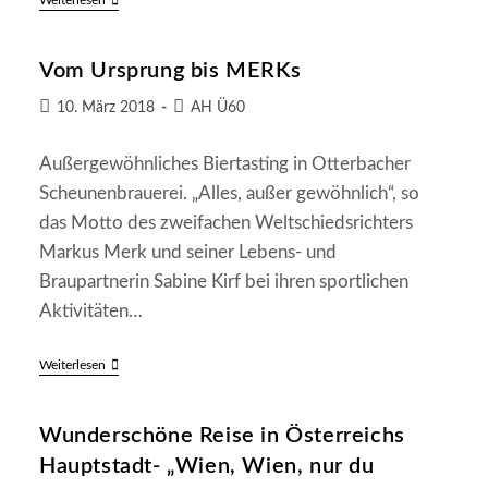
38.
Weiterlesen
AH-
Ausflug
Vom
Vom Ursprung bis MERKs
11.6.
Bis
16.6.2019
Beitrag
Beitrags-
10. März 2018
AH Ü60
An
veröffentlicht:
Kategorie:
Den
Bodensee
Außergewöhnliches Biertasting in Otterbacher
Scheunenbrauerei. „Alles, außer gewöhnlich“, so
das Motto des zweifachen Weltschiedsrichters
Markus Merk und seiner Lebens- und
Braupartnerin Sabine Kirf bei ihren sportlichen
Aktivitäten…
Vom
Weiterlesen
Ursprung
Bis
MERKs
Wunderschöne Reise in Österreichs
Hauptstadt- „Wien, Wien, nur du