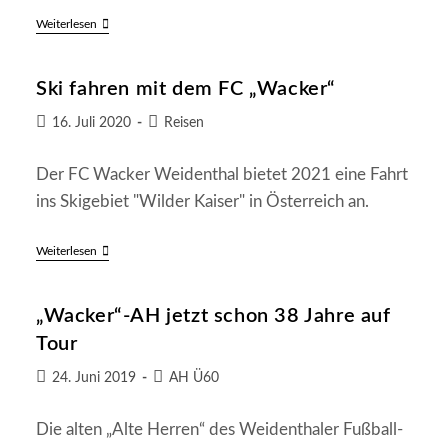
Wacker-
Weiterlesen
Senioren
Endlich
Wieder
Ski fahren mit dem FC „Wacker“
Mal
Auf
Großer
Beitrag
Beitrags-
16. Juli 2020
Reisen
Fahrt
veröffentlicht:
Kategorie:
Der FC Wacker Weidenthal bietet 2021 eine Fahrt
ins Skigebiet "Wilder Kaiser" in Österreich an.
Ski
Weiterlesen
Fahren
Mit
Dem
„Wacker“-AH jetzt schon 38 Jahre auf
FC
„Wacker“
Tour
Beitrag
Beitrags-
24. Juni 2019
AH Ü60
veröffentlicht:
Kategorie:
Die alten „Alte Herren“ des Weidenthaler Fußball-