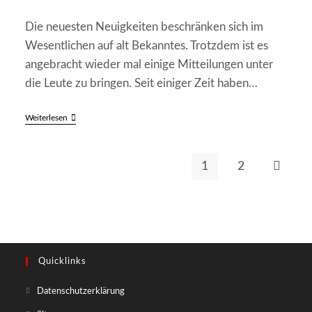
2008
veröffentlicht:
Kategorie:
Die neuesten Neuigkeiten beschränken sich im
Wesentlichen auf alt Bekanntes. Trotzdem ist es
angebracht wieder mal einige Mitteilungen unter
die Leute zu bringen. Seit einiger Zeit haben…
Das
Weiterlesen
Neueste
Von
Der
„Wacker-
1
2
Zur näch
AH“
Quicklinks
Opens
Datenschutzerklärung
in
Opens