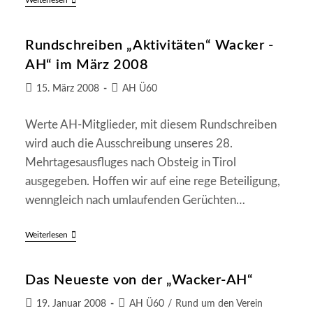
Das
Weiterlesen
Erzgebirge
In
Sachsen
Rundschreiben „Aktivitäten“ Wacker -
Ein
Unbekanntes
AH“ im März 2008
Land
–
Beitrag
Beitrags-
15. März 2008
AH Ü60
Erlebnisreiche
Reise
veröffentlicht:
Kategorie:
In
Deutschlands
Werte AH-Mitglieder, mit diesem Rundschreiben
Osten
wird auch die Ausschreibung unseres 28.
Mehrtagesausfluges nach Obsteig in Tirol
ausgegeben. Hoffen wir auf eine rege Beteiligung,
wenngleich nach umlaufenden Gerüchten…
Rundschreiben
Weiterlesen
„Aktivitäten“
Wacker
-
Das Neueste von der „Wacker-AH“
AH“
Im
März
Beitrag
Beitrags-
19. Januar 2008
AH Ü60
/
Rund um den Verein