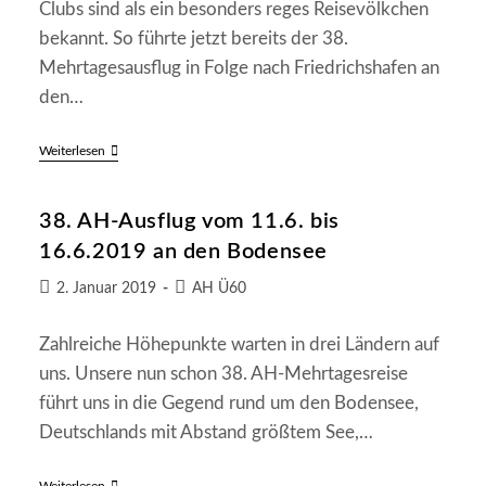
Clubs sind als ein besonders reges Reisevölkchen
bekannt. So führte jetzt bereits der 38.
Mehrtagesausflug in Folge nach Friedrichshafen an
den…
„Wacker“-
Weiterlesen
AH
Jetzt
Schon
38. AH-Ausflug vom 11.6. bis
38
Jahre
16.6.2019 an den Bodensee
Auf
Tour
Beitrag
Beitrags-
2. Januar 2019
AH Ü60
veröffentlicht:
Kategorie:
Zahlreiche Höhepunkte warten in drei Ländern auf
uns. Unsere nun schon 38. AH-Mehrtagesreise
führt uns in die Gegend rund um den Bodensee,
Deutschlands mit Abstand größtem See,…