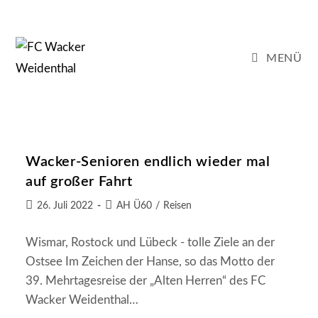
Zum
Inhalt
springen
MENÜ
Wacker-Senioren endlich wieder mal
auf großer Fahrt
Beitrag
Beitrags-
26. Juli 2022
AH Ü60
/
Reisen
veröffentlicht:
Kategorie:
Wismar, Rostock und Lübeck - tolle Ziele an der
Ostsee Im Zeichen der Hanse, so das Motto der
39. Mehrtagesreise der „Alten Herren“ des FC
Wacker Weidenthal…