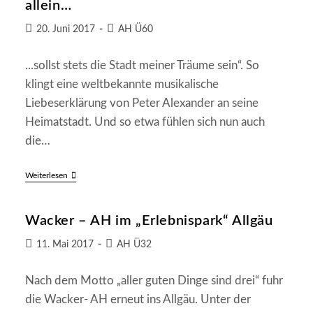
allein…
Beitrag
Beitrags-
20. Juni 2017
AH Ü60
veröffentlicht:
Kategorie:
...sollst stets die Stadt meiner Träume sein“. So
klingt eine weltbekannte musikalische
Liebeserklärung von Peter Alexander an seine
Heimatstadt. Und so etwa fühlen sich nun auch
die…
Wunderschöne
Weiterlesen
Reise
In
Österreichs
Wacker – AH im „Erlebnispark“ Allgäu
Hauptstadt-
„Wien,
Wien,
Beitrag
Beitrags-
11. Mai 2017
AH Ü32
Nur
veröffentlicht:
Kategorie:
Du
Allein…
Nach dem Motto „aller guten Dinge sind drei“ fuhr
die Wacker- AH erneut ins Allgäu. Unter der