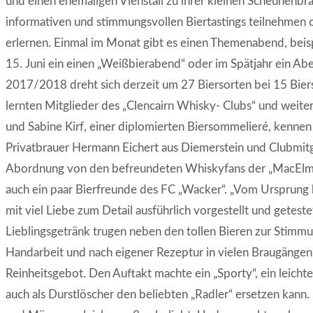
und einen ehemaligen Viehstall zu ihrer kleinen Scheunenb
informativen und stimmungsvollen Biertastings teilnehmen o
erlernen. Einmal im Monat gibt es einen Themenabend, beisp
15. Juni ein einen „Weißbierabend“ oder im Spätjahr ein A
2017/2018 dreht sich derzeit um 27 Biersorten bei 15 Bier
lernten Mitglieder des „Clencairn Whisky- Clubs“ und weite
und Sabine Kirf, einer diplomierten Biersommelieré, kennen
Privatbrauer Hermann Eichert aus Diemerstein und Clubmit
Abordnung von den befreundeten Whiskyfans der „MacElmsto
auch ein paar Bierfreunde des FC „Wacker“. „Vom Ursprung
mit viel Liebe zum Detail ausführlich vorgestellt und getes
Lieblingsgetränk trugen neben den tollen Bieren zur Stimmung
Handarbeit und nach eigener Rezeptur in vielen Braugängen
Reinheitsgebot. Den Auftakt machte ein „Sporty“, ein leicht
auch als Durstlöscher den beliebten „Radler“ ersetzen kann. „