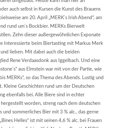
rauerei umgebaut. Heute kann man hier an
der auch selbst in Kursen die Kunst des Brauens
ielsweise am 20. April „MERK ́s Irish Abend“, am
bend rund um ́s Bockbier. MERKs Bierwelt
stilen. Zehn dieser außergewöhnlichen Exponate
re Interessierte beim Biertasting mit Markus Merk
 und lieben. Mit dabei auch die beiden
glied Rene Verdaasdonk aus Iggelbach. Und eine
ne ́s“ aus Elmstein war mit von der Partie, wie
 bis MERKs“, so das Thema des Abends. Lustig und
tet. Kleine Geschichten rund um der Deutschen
 ebenfalls bei. Alle Biere sind in echter
 hergestellt worden, streng nach dem deutschen
es und sommerliches Bier mit 3 % alc., das gerne
Bines Helles“ ist mit seinen 4,6 % alc. bei Frauen