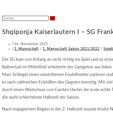
Diese
Website
Shqiponja Kaiserlautern I – SG Fran
durchsuchen
Beitrag
16. November 2021
veröffentlicht:
Beitrags-
1. Mannschaft
/
1. Mannschaft Saison 2021/2022
/
Spiel
Kategorie:
Die SG kam von Anfang an nicht richtig ins Spiel und so erzi
Ballverlust im Mittelfeld scheiterte der Gastgeber aus linke
Marc Schlegel einen umstrittenen Foulelfmeter parieren un
es nach zahlreichen Eckbällen des Gegners brenzlig. Mit vi
durch einen Weitschuss von Carsten Herter die erste echte 
die wohl schlechteste Halbzeit der Saison.
Nach engagiertem Beginn in der 2. Halbzeit musste Andre Na