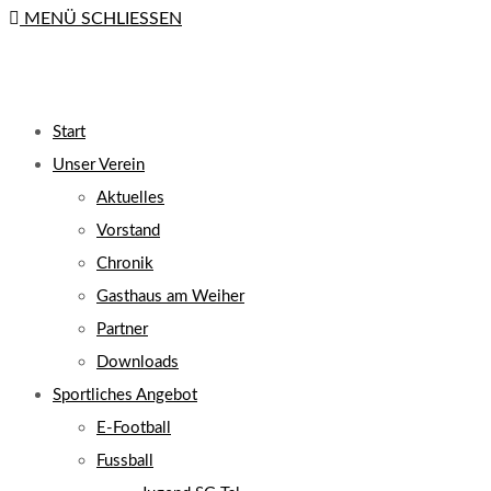
MENÜ
SCHLIESSEN
close
the
search
UMSCHALTEN
panel.
Start
Unser Verein
Aktuelles
Vorstand
Chronik
Gasthaus am Weiher
Partner
Downloads
Sportliches Angebot
E-Football
Fussball