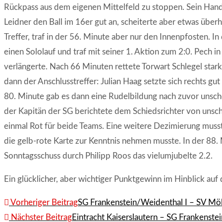
Rückpass aus dem eigenen Mittelfeld zu stoppen. Sein Hands
Leidner den Ball im 16er gut an, scheiterte aber etwas übe
Treffer, traf in der 56. Minute aber nur den Innenpfosten. 
einen Sololauf und traf mit seiner 1. Aktion zum 2:0. Pech i
verlängerte. Nach 66 Minuten rettete Torwart Schlegel star
dann der Anschlusstreffer: Julian Haag setzte sich rechts gut
80. Minute gab es dann eine Rudelbildung nach zuvor unsch
der Kapitän der SG berichtete dem Schiedsrichter von unschö
einmal Rot für beide Teams. Eine weitere Dezimierung muss
die gelb-rote Karte zur Kenntnis nehmen musste. In der 88. M
Sonntagsschuss durch Philipp Roos das vielumjubelte 2.2.
Ein glücklicher, aber wichtiger Punktgewinn im Hinblick auf 
Weitere
Vorheriger Beitrag
SG Frankenstein/Weidenthal I – SV Möl
Artikel
Nächster Beitrag
Eintracht Kaiserslautern – SG Frankenste