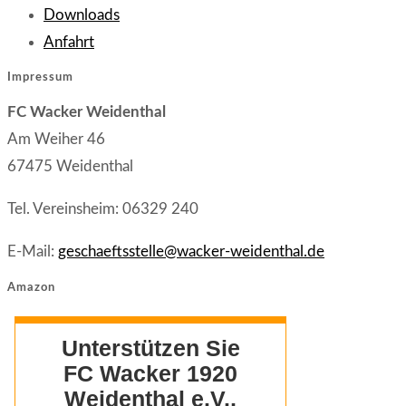
in
Opens
a
Downloads
Opens
a
in
new
Anfahrt
in
new
a
tab
Impressum
a
tab
new
FC Wacker Weidenthal
new
tab
Am Weiher 46
tab
67475 Weidenthal
Tel. Vereinsheim: 06329 240
E-Mail:
geschaeftsstelle@wacker-weidenthal.de
Amazon