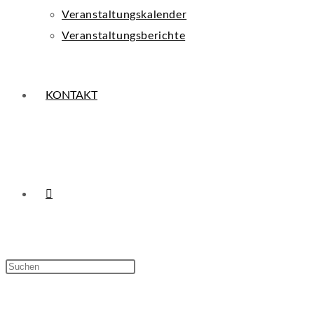
Veranstaltungskalender
Veranstaltungsberichte
KONTAKT
WEBSITE-
Press
Escape
SUCHE
to