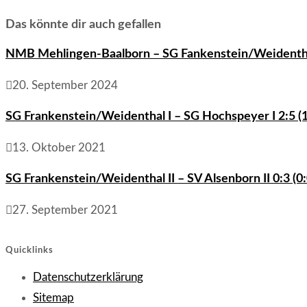
ansehen
Das könnte dir auch gefallen
NMB Mehlingen-Baalborn – SG Fankenstein/Weidenthal
20. September 2024
SG Frankenstein/Weidenthal I – SG Hochspeyer I 2:5 (1
13. Oktober 2021
SG Frankenstein/Weidenthal II – SV Alsenborn II 0:3 (0:
27. September 2021
Quicklinks
Opens
Datenschutzerklärung
Opens
in
Sitemap