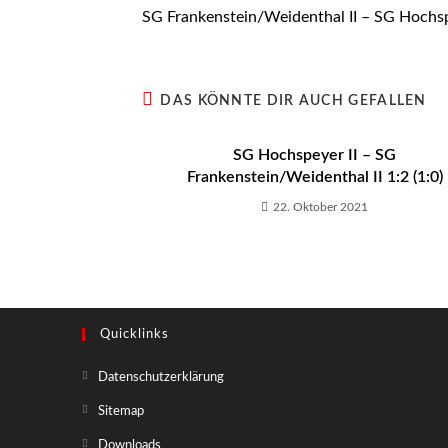
Artikel
SG Frankenstein/Weidenthal II – SG Hochspe
ansehen
DAS KÖNNTE DIR AUCH GEFALLEN
SG Hochspeyer II – SG
Frankenstein/Weidenthal II 1:2 (1:0)
22. Oktober 2021
Quicklinks
Opens
Datenschutzerklärung
in
Opens
Sitemap
a
in
Opens
Downloads
new