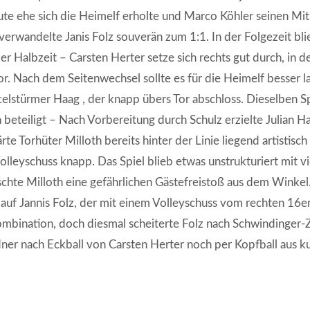
ute ehe sich die Heimelf erholte und Marco Köhler seinen Mits
erwandelte Janis Folz souverän zum 1:1. In der Folgezeit blie
 Halbzeit – Carsten Herter setze sich rechts gut durch, in de
r. Nach dem Seitenwechsel sollte es für die Heimelf besser 
telstürmer Haag , der knapp übers Tor abschloss. Dieselben S
 beteiligt – Nach Vorbereitung durch Schulz erzielte Julian 
te Torhüter Milloth bereits hinter der Linie liegend artistisc
lleyschuss knapp. Das Spiel blieb etwas unstrukturiert mit v
chte Milloth eine gefährlichen Gästefreistoß aus dem Winkel.
auf Jannis Folz, der mit einem Volleyschuss vom rechten 16er
mbination, doch diesmal scheiterte Folz nach Schwindinger-Z
er nach Eckball von Carsten Herter noch per Kopfball aus ku