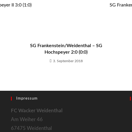
yer II 3:0 (1:0)
SG Franken
SG Frankenstein/Weidenthal – SG
Hochspeyer 2:0 (0:0)
3. September 2018
Impressum
FC Wacker Weidenthal
Am Weiher 46
67475 Weidenthal