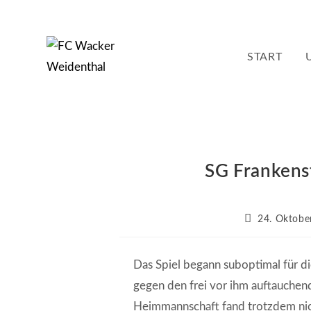
Zum
Inhalt
springen
START
SG Frankenst
Beitrag
24. Oktobe
veröffentlicht:
Das Spiel begann suboptimal für di
gegen den frei vor ihm auftauchen
Heimmannschaft fand trotzdem nich