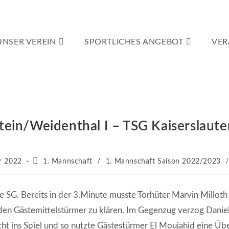
UNSER VEREIN
SPORTLICHES ANGEBOT
VER
ein/Weidenthal I – TSG Kaiserslautern
Beitrags-
r 2022
1. Mannschaft
/
1. Mannschaft Saison 2022/2023
/
Kategorie:
e SG. Bereits in der 3.Minute musste Torhüter Marvin Millot
den Gästemittelstürmer zu klären. Im Gegenzug verzog Danie
t ins Spiel und so nutzte Gästestürmer El Moujahid eine Übe