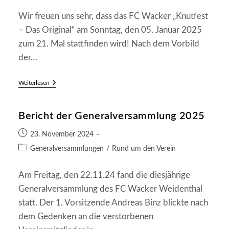
Wir freuen uns sehr, dass das FC Wacker „Knutfest
– Das Original“ am Sonntag, den 05. Januar 2025
zum 21. Mal stattfinden wird! Nach dem Vorbild
der…
Knutfest
Weiterlesen
2025
–
17.
Bericht der Generalversammlung 2025
Weihnachtsbaumwerfen
–
Weltmeisterschaft
Beitrag
23. November 2024
veröffentlicht:
Beitrags-
Generalversammlungen
/
Rund um den Verein
Kategorie:
Am Freitag, den 22.11.24 fand die diesjährige
Generalversammlung des FC Wacker Weidenthal
statt. Der 1. Vorsitzende Andreas Binz blickte nach
dem Gedenken an die verstorbenen