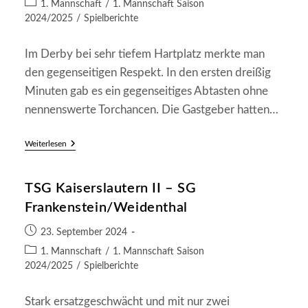
Beitrags-
1. Mannschaft
/
1. Mannschaft Saison
Kategorie:
2024/2025
/
Spielberichte
Im Derby bei sehr tiefem Hartplatz merkte man
den gegenseitigen Respekt. In den ersten dreißig
Minuten gab es ein gegenseitiges Abtasten ohne
nennenswerte Torchancen. Die Gastgeber hatten…
SG
Weiterlesen
Frankenstein/Weidenthal
–
SG
TSG Kaiserslautern II – SG
Hochspeyer
1:1
Frankenstein/Weidenthal
(0:0)
Beitrag
23. September 2024
veröffentlicht:
Beitrags-
1. Mannschaft
/
1. Mannschaft Saison
Kategorie:
2024/2025
/
Spielberichte
Stark ersatzgeschwächt und mit nur zwei