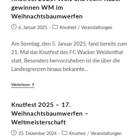
Frankenstein/Weidenthal
gewinnen WM im
4:0
(0:0)
Weihnachtsbaumwerfen
Beitrag
Beitrags-
6. Januar 2025
Knutfest
/
Veranstaltungen
veröffentlicht:
Kategorie:
Am Sonntag, den 5. Januar 2025, fand bereits zum
21. Mal das Knutfest des FC Wacker Weidenthal
statt. Besonders hervorzuheben ist die über die
Landesgrenzen hinaus bekannte…
Knutfest
Weiterlesen
2025:
Weis
Und
Knutfest 2025 – 17.
Klein-
Raber
Weihnachtsbaumwerfen –
Gewinnen
WM
Weltmeisterschaft
Im
Weihnachtsbaumwerfen
Beitrag
Beitrags-
23. Dezember 2024
Knutfest
/
Veranstaltungen
veröffentlicht:
Kategorie: