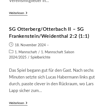
Vereinsmitglieder in…
Bericht
Weiterlesen
Der
Generalversammlung
2025
SG Otterberg/Otterbach II – SG
Frankenstein/Weidenthal 2:2 (1:1)
Beitrag
18. November 2024
veröffentlicht:
Beitrags-
1. Mannschaft
/
1. Mannschaft Saison
Kategorie:
2024/2025
/
Spielberichte
Das Spiel begann gut für den Gast. Nach sechs
Minuten setzte sich Lucas Habermann links gut
durch, passte clever in den Rückraum, wo Lars
Lapp sicher zum…
SG
Weiterlesen
Otterberg/Otterbach
II