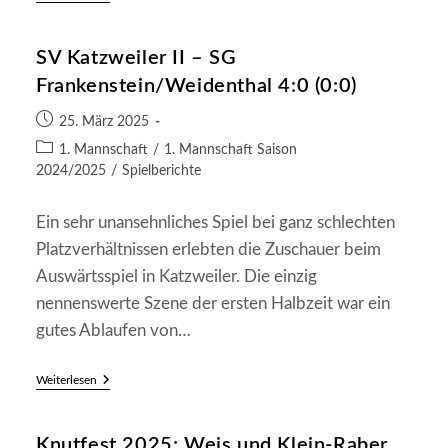
Frankenstein/Weidenthal
–
SG
SV Katzweiler II – SG
Trippstadt/Schmalenberg
II
Frankenstein/Weidenthal 4:0 (0:0)
2:3
(1:0)
Beitrag
25. März 2025
veröffentlicht:
Beitrags-
1. Mannschaft
/
1. Mannschaft Saison
Kategorie:
2024/2025
/
Spielberichte
Ein sehr unansehnliches Spiel bei ganz schlechten
Platzverhältnissen erlebten die Zuschauer beim
Auswärtsspiel in Katzweiler. Die einzig
nennenswerte Szene der ersten Halbzeit war ein
gutes Ablaufen von…
SV
Weiterlesen
Katzweiler
II
–
Knutfest 2025: Weis und Klein-Raber
SG