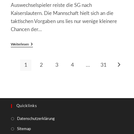
Auswechselspieler reiste die SG nach
Kaiserslautern. Die Mannschaft hielt sich an die
taktischen Vorgaben uns lies nur wenige kleinere
Chancen der…
TSG
Weiterlesen
Kaiserslautern
II
–
SG
1
2
3
4
…
31
Zur näch
Frankenstein/Weidenthal
Quicklinks
Opens
Datenschutzerklärung
in
Opens
Sitemap
a