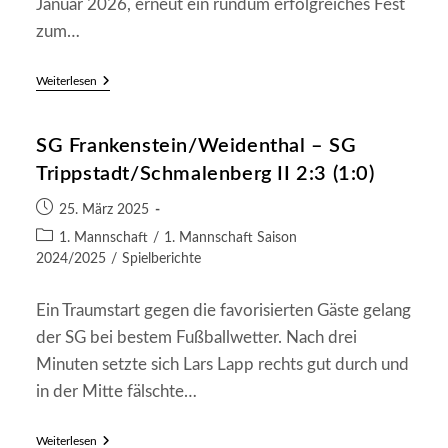
Januar 2026, erneut ein rundum erfolgreiches Fest
zum…
Knutfest
Weiterlesen
2026:
Das
Jahr
SG Frankenstein/Weidenthal – SG
Der
Neuen
Trippstadt/Schmalenberg II 2:3 (1:0)
Rekorde
–
Beitrag
Hoffmann
25. März 2025
Und
veröffentlicht:
Beitrags-
1. Mannschaft
/
1. Mannschaft Saison
Klein-
Kategorie:
Raber
2024/2025
/
Spielberichte
Gewinnen
WM
Ein Traumstart gegen die favorisierten Gäste gelang
der SG bei bestem Fußballwetter. Nach drei
Minuten setzte sich Lars Lapp rechts gut durch und
in der Mitte fälschte…
SG
Weiterlesen