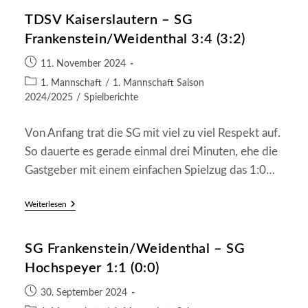
–
TDSV Kaiserslautern – SG
SG
Frankenstein/Weidenthal
Frankenstein/Weidenthal 3:4 (3:2)
2:2
(1:1)
Beitrag
11. November 2024
veröffentlicht:
Beitrags-
1. Mannschaft
/
1. Mannschaft Saison
Kategorie:
2024/2025
/
Spielberichte
Von Anfang trat die SG mit viel zu viel Respekt auf.
So dauerte es gerade einmal drei Minuten, ehe die
Gastgeber mit einem einfachen Spielzug das 1:0…
TDSV
Weiterlesen
Kaiserslautern
–
SG
SG Frankenstein/Weidenthal – SG
Frankenstein/Weidenthal
3:4
Hochspeyer 1:1 (0:0)
(3:2)
Beitrag
30. September 2024
veröffentlicht: