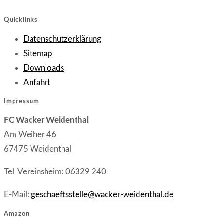
Quicklinks
Opens
Datenschutzerklärung
Opens
in
Sitemap
in
Opens
a
Downloads
Opens
a
in
new
Anfahrt
in
new
a
tab
Impressum
a
tab
new
FC Wacker Weidenthal
new
tab
Am Weiher 46
tab
67475 Weidenthal
Tel. Vereinsheim: 06329 240
E-Mail:
geschaeftsstelle@wacker-weidenthal.de
Amazon