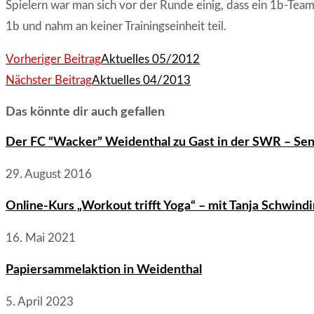
Spielern war man sich vor der Runde einig, dass ein 1b-Team
1b und nahm an keiner Trainingseinheit teil.
Weitere
Vorheriger Beitrag
Aktuelles 05/2012
Artikel
Nächster Beitrag
Aktuelles 04/2013
ansehen
Das könnte dir auch gefallen
Der FC “Wacker” Weidenthal zu Gast in der SWR – Sen
29. August 2016
Online-Kurs „Workout trifft Yoga“ – mit Tanja Schwin
16. Mai 2021
Papiersammelaktion in Weidenthal
5. April 2023