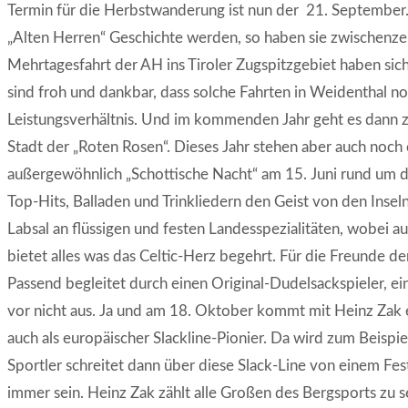
Termin für die Herbstwanderung ist nun der 21. September. 
„Alten Herren“ Geschichte werden, so haben sie zwischenzei
Mehrtagesfahrt der AH ins Tiroler Zugspitzgebiet haben sic
sind froh und dankbar, dass solche Fahrten in Weidenthal n
Leistungsverhältnis. Und im kommenden Jahr geht es dann z
Stadt der „Roten Rosen“. Dieses Jahr stehen aber auch noc
außergewöhnlich „Schottische Nacht“ am 15. Juni rund um di
Top-Hits, Balladen und Trinkliedern den Geist von den Insel
Labsal an flüssigen und festen Landesspezialitäten, wobei a
bietet alles was das Celtic-Herz begehrt. Für die Freunde
Passend begleitet durch einen Original-Dudelsackspieler, ei
vor nicht aus. Ja und am 18. Oktober kommt mit Heinz Zak ei
auch als europäischer Slackline-Pionier. Da wird zum Beispie
Sportler schreitet dann über diese Slack-Line von einem Fes
immer sein. Heinz Zak zählt alle Großen des Bergsports zu se