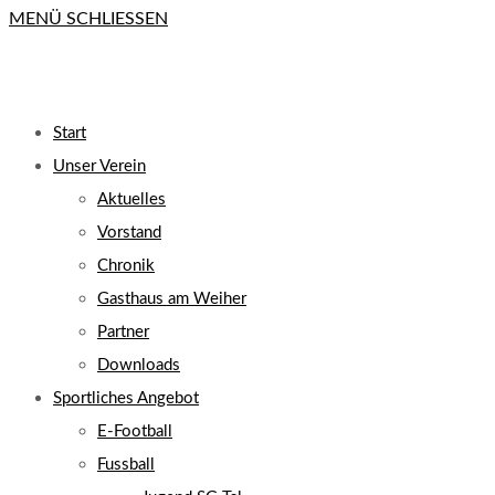
MENÜ
SCHLIESSEN
close
the
search
UMSCHALTEN
panel.
Start
Unser Verein
Aktuelles
Vorstand
Chronik
Gasthaus am Weiher
Partner
Downloads
Sportliches Angebot
E-Football
Fussball