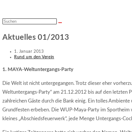
Diese
Website
Aktuelles 01/2013
durchsuchen
Beitrag
1. Januar 2013
veröffentlicht:
Beitrags-
Rund um den Verein
Kategorie:
1. MAYA-Weltuntergangs-Party
Die Welt ist nicht untergegangen. Trotz dieser eher vorher
Weltuntergangs-Party“ am 21.12.2012 bis auf den letzten Plat
zahlreichen Gäste durch die Bank einig. Ein tolles Ambiente
Grundfesten erbeben. Die WUP-Maya-Party im Sportheim war
kleines „Abschiedsfeuerwerk“, jede Menge Untergangs-Cock