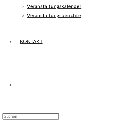
Veranstaltungskalender
Veranstaltungsberichte
KONTAKT
WEBSITE-
Press
Escape
SUCHE
to