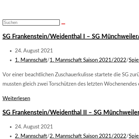
Diese
Website
SG Frankenstein/Weidenthal I – SG Münchweiler/A
durchsuchen
Beitrag
24. August 2021
veröffentlicht:
Beitrags-
1. Mannschaft
/
1. Mannschaft Saison 2021/2022
/
Spie
Kategorie:
Vor einer beachtlichen Zuschauerkulisse startete die SG zurü
mussten gleich zwei Torschützen des letzten Wochenendes
SG
Weiterlesen
Frankenstein/Weidenthal
SG Frankenstein/Weidenthal II – SG Münchweiler/
I
–
Beitrag
24. August 2021
SG
veröffentlicht:
Beitrags-
2. Mannschaft
/
2. Mannschaft Saison 2021/2022
/
Spie