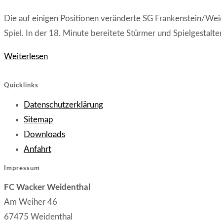
Münchweiler/Alsenbrück-
Kategorie:
Die auf einigen Positionen veränderte SG Frankenstein/Weid
Langmeil
Spiel. In der 18. Minute bereitete Stürmer und Spielgestalte
I
0:1
SG
Weiterlesen
(0:1)
Frankenstein/Weidenthal
II
Quicklinks
–
Opens
Datenschutzerklärung
SG
Opens
in
Sitemap
Münchweiler/Alsenbrück-
in
Opens
a
Downloads
Langmeil
Opens
a
in
new
Anfahrt
II
in
new
a
tab
Impressum
0:1
a
tab
new
FC Wacker Weidenthal
(0:0)
new
tab
Am Weiher 46
tab
67475 Weidenthal