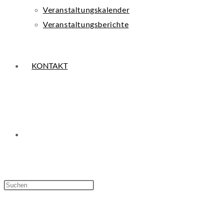
Veranstaltungskalender
Veranstaltungsberichte
KONTAKT
WEBSITE-
Press
Escape
SUCHE
to