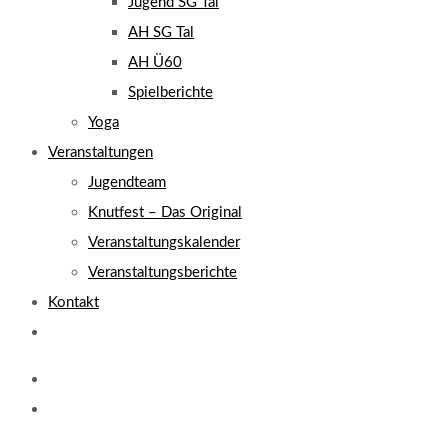
Jugend SG Tal
AH SG Tal
AH Ü60
Spielberichte
Yoga
Veranstaltungen
Jugendteam
Knutfest – Das Original
Veranstaltungskalender
Veranstaltungsberichte
Kontakt
Website-
Suche
umschalten