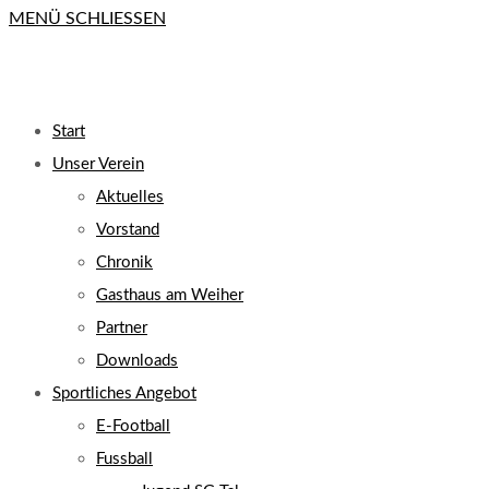
MENÜ
SCHLIESSEN
close
the
search
UMSCHALTEN
panel.
Start
Unser Verein
Aktuelles
Vorstand
Chronik
Gasthaus am Weiher
Partner
Downloads
Sportliches Angebot
E-Football
Fussball