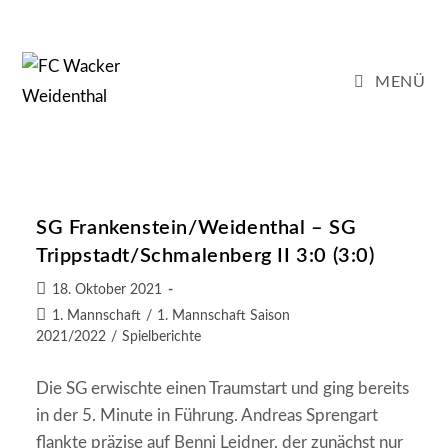
Zum
Inhalt
springen
MENÜ
SG Frankenstein/Weidenthal – SG
Trippstadt/Schmalenberg II 3:0 (3:0)
Beitrag
18. Oktober 2021
veröffentlicht:
Beitrags-
1. Mannschaft
/
1. Mannschaft Saison
Kategorie:
2021/2022
/
Spielberichte
Die SG erwischte einen Traumstart und ging bereits
in der 5. Minute in Führung. Andreas Sprengart
flankte präzise auf Benni Leidner, der zunächst nur