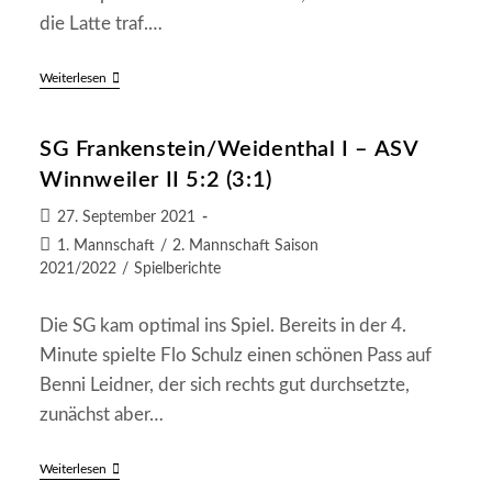
die Latte traf.…
SG
Weiterlesen
Frankenstein/Weidenthal
–
SG
SG Frankenstein/Weidenthal I – ASV
Trippstadt/Schmalenberg
II
Winnweiler II 5:2 (3:1)
3:0
(3:0)
Beitrag
27. September 2021
veröffentlicht:
Beitrags-
1. Mannschaft
/
2. Mannschaft Saison
Kategorie:
2021/2022
/
Spielberichte
Die SG kam optimal ins Spiel. Bereits in der 4.
Minute spielte Flo Schulz einen schönen Pass auf
Benni Leidner, der sich rechts gut durchsetzte,
zunächst aber…
SG
Weiterlesen
Frankenstein/Weidenthal