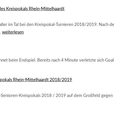
Tal-
des Kreispokals Rhein-Mittelhaardt
Mannschaft
verliert
1:15
aller im Tal bei den Kreispokal-Turnieren 2018/2019. Nach d
gegen
SG
)…
weiterlesen
die
Tal
Fußball-
AH
Legenden
in
der
drei
Lotto-
net beim Endspiel. Bereits nach 4 Minute verletzte sich Goa
von
Elf
vier
möglichen
ispokals Rhein-Mittelhaardt 2018/2019
Endspielen
des
Kreispokals
40-Senioren-Kreispokals 2018 / 2019 auf dem Großfeld gegen
Rhein-
Mittelhaardt