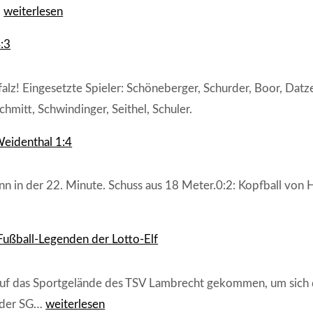
FC
…
weiterlesen
„Wacker“
:3
Weidenthal
–
TSV
z! Eingesetzte Spieler: Schöneberger, Schurder, Boor, Datzer
Sondernheim
hmitt, Schwindinger, Seithel, Schuler.
7:6
(3:3)
eidenthal 1:4
n.E.
 in der 22. Minute. Schuss aus 18 Meter.0:2: Kopfball von H
Fußball-Legenden der Lotto-Elf
f das Sportgelände des TSV Lambrecht gekommen, um sich da
Wackere
l der SG…
weiterlesen