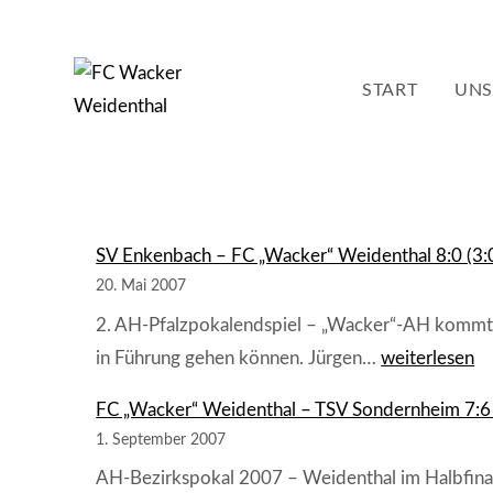
Zum
Inhalt
springen
START
UNS
SV Enkenbach – FC „Wacker“ Weidenthal 8:0 (3:
20. Mai 2007
2. AH-Pfalzpokalendspiel – „Wacker“-AH kommt i
SV
in Führung gehen können. Jürgen…
weiterlesen
Enkenbach
FC „Wacker“ Weidenthal – TSV Sondernheim 7:6 (
–
FC
1. September 2007
„Wacker“
AH-Bezirkspokal 2007 – Weidenthal im Halbfinal
Weidenthal