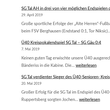
SG Tal AH in drei von vier möglichen Endspielen 
29. April 2019
Große sportliche Erfolge der „Alte Herren“-Fußb
beim FSV Berghausen (Endstand 0:1, Tor Niksic
Ü40 Kreispokalendspiel SG Tal – SG Gäu 0:4
7. Mai 2019
Keinen guten Tag erwischte unsere Ü40 ausgerech
Ü40
Bänderiss in die Kabine. Die…
weiterlesen
Kreispokalendspiel
SG Tal verdienter Sieger des Ü40-Senioren- Kre
SG
Tal
20. Mai 2019
–
Großer Erfolg für die SG Tal im Endspiel des Ü
SG
SG
Ruppertsberg sorgten Jochen…
weiterlesen
Gäu
Tal
0:4