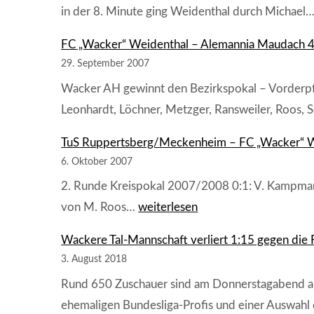
in der 8. Minute ging Weidenthal durch Michael
8:0
(3:0)
FC „Wacker“ Weidenthal – Alemannia Maudach 4
29. September 2007
Wacker AH gewinnt den Bezirkspokal – Vorderpfal
Leonhardt, Löchner, Metzger, Ransweiler, Roos, Sc
TuS Ruppertsberg/Meckenheim – FC „Wacker“ W
6. Oktober 2007
2. Runde Kreispokal 2007/2008 0:1: V. Kampmann
TuS
von M. Roos…
weiterlesen
Ruppertsberg/Meckenheim
Wackere Tal-Mannschaft verliert 1:15 gegen die 
–
FC
3. August 2018
„Wacker“
Rund 650 Zuschauer sind am Donnerstagabend au
Weidenthal
ehemaligen Bundesliga-Profis und einer Auswah
1:4