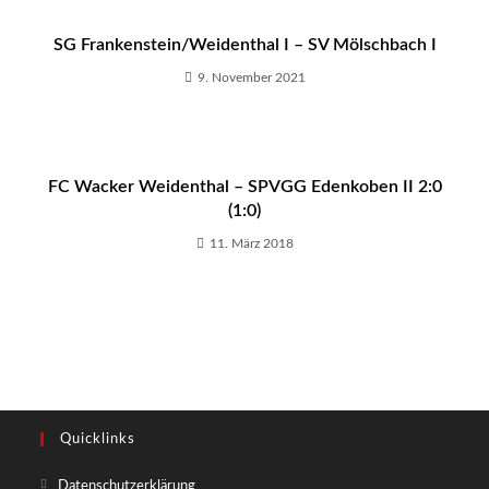
SG Frankenstein/Weidenthal I – SV Mölschbach I
9. November 2021
FC Wacker Weidenthal – SPVGG Edenkoben II 2:0
(1:0)
11. März 2018
Quicklinks
Opens
Datenschutzerklärung