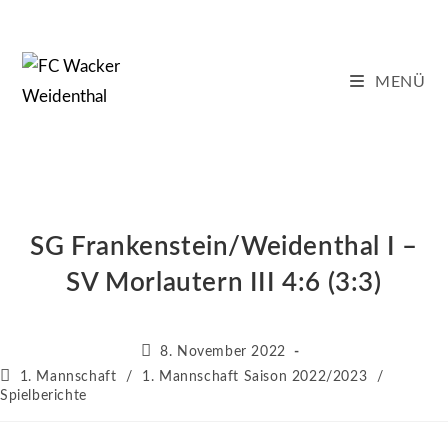
Zum
Inhalt
springen
MENÜ
SG Frankenstein/Weidenthal I –
SV Morlautern III 4:6 (3:3)
Beitrag
8. November 2022
veröffentlicht:
Beitrags-
1. Mannschaft
/
1. Mannschaft Saison 2022/2023
/
Kategorie:
Spielberichte