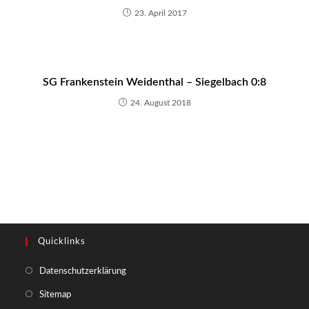
23. April 2017
SG Frankenstein Weidenthal – Siegelbach 0:8
24. August 2018
Quicklinks
Opens
Datenschutzerklärung
in
Opens
Sitemap
a
in