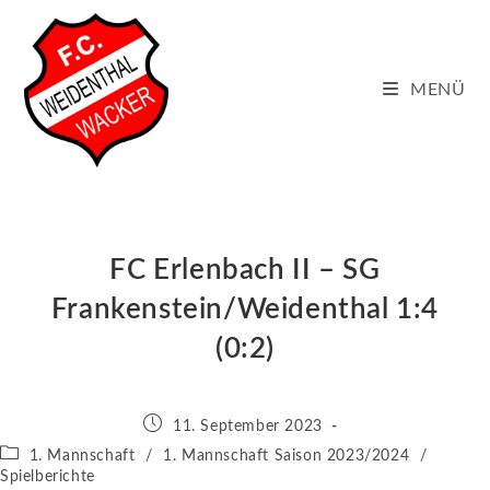
Zum
Inhalt
springen
MENÜ
FC Erlenbach II – SG
Frankenstein/Weidenthal 1:4
(0:2)
Beitrag
11. September 2023
veröffentlicht:
Beitrags-
1. Mannschaft
/
1. Mannschaft Saison 2023/2024
/
Kategorie:
Spielberichte