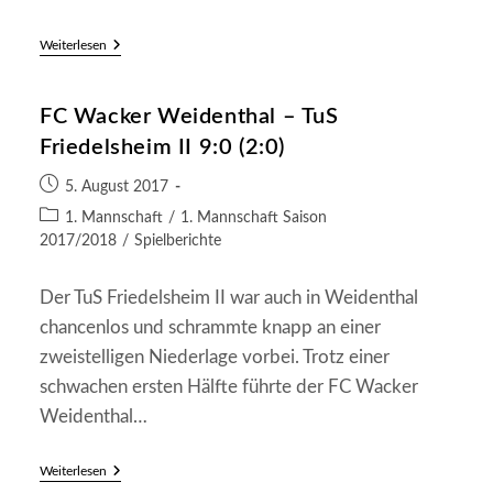
FC
Weiterlesen
Wacker
Weidenthal
–
FC Wacker Weidenthal – TuS
SV
Herta
Friedelsheim II 9:0 (2:0)
Kirrweiler
1:2
Beitrag
(1:1)
5. August 2017
veröffentlicht:
Beitrags-
1. Mannschaft
/
1. Mannschaft Saison
Kategorie:
2017/2018
/
Spielberichte
Der TuS Friedelsheim II war auch in Weidenthal
chancenlos und schrammte knapp an einer
zweistelligen Niederlage vorbei. Trotz einer
schwachen ersten Hälfte führte der FC Wacker
Weidenthal…
FC
Weiterlesen
Wacker