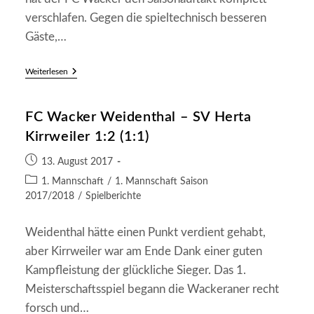
verschlafen. Gegen die spieltechnisch besseren
Gäste,…
FC
Weiterlesen
Wacker
Weidenthal
–
FC Wacker Weidenthal – SV Herta
1
FC
Kirrweiler 1:2 (1:1)
Hambach
0:2
Beitrag
(0:0)
13. August 2017
veröffentlicht:
Beitrags-
1. Mannschaft
/
1. Mannschaft Saison
Kategorie:
2017/2018
/
Spielberichte
Weidenthal hätte einen Punkt verdient gehabt,
aber Kirrweiler war am Ende Dank einer guten
Kampfleistung der glückliche Sieger. Das 1.
Meisterschaftsspiel begann die Wackeraner recht
forsch und…