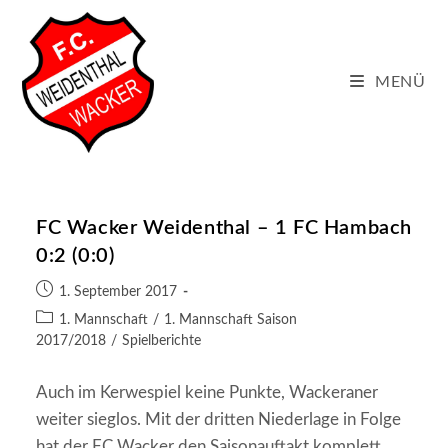
Zum
Inhalt
springen
MENÜ
FC Wacker Weidenthal – 1 FC Hambach
0:2 (0:0)
Beitrag
1. September 2017
veröffentlicht:
Beitrags-
1. Mannschaft
/
1. Mannschaft Saison
Kategorie:
2017/2018
/
Spielberichte
Auch im Kerwespiel keine Punkte, Wackeraner
weiter sieglos. Mit der dritten Niederlage in Folge
hat der FC Wacker den Saisonauftakt komplett