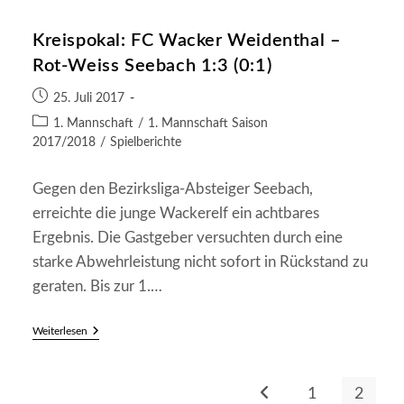
Weidenthal
–
Kreispokal: FC Wacker Weidenthal –
TuS
Friedelsheim
Rot-Weiss Seebach 1:3 (0:1)
II
9:0
Beitrag
(2:0)
25. Juli 2017
veröffentlicht:
Beitrags-
1. Mannschaft
/
1. Mannschaft Saison
Kategorie:
2017/2018
/
Spielberichte
Gegen den Bezirksliga-Absteiger Seebach,
erreichte die junge Wackerelf ein achtbares
Ergebnis. Die Gastgeber versuchten durch eine
starke Abwehrleistung nicht sofort in Rückstand zu
geraten. Bis zur 1.…
Kreispokal:
Weiterlesen
FC
Wacker
Weidenthal
–
1
2
Zur vorherigen Seite
Rot-