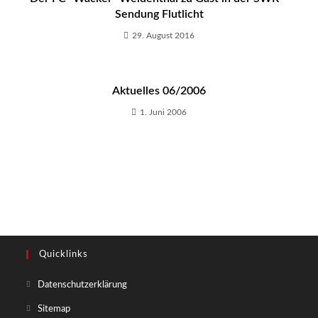
Sendung Flutlicht
29. August 2016
Aktuelles 06/2006
1. Juni 2006
Quicklinks
Opens
Datenschutzerklärung
in
Opens
Sitemap
a