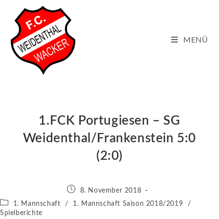
Zum
Inhalt
springen
MENÜ
1.FCK Portugiesen – SG
Weidenthal/Frankenstein 5:0
(2:0)
Beitrag
8. November 2018
veröffentlicht:
Beitrags-
1. Mannschaft
/
1. Mannschaft Saison 2018/2019
/
Kategorie:
Spielberichte