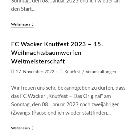
Sonntag, den 08. Januar 2023 endlich wieder an
den Start…
Knutfest
Weiterlesen
2023:
Weis
Und
FC Wacker Knutfest 2023 – 15.
Klein-
Raber
Weihnachtsbaumwerfen-
Gewinnen
WM
Weltmeisterschaft
Im
Weihnachtsbaumwerfen
Beitrag
Beitrags-
27. November 2022
Knutfest
/
Veranstaltungen
veröffentlicht:
Kategorie:
Wir freuen uns sehr, bekanntgeben zu dürfen, dass
das FC Wacker „Knutfest – Das Original“ am
Sonntag, den 08. Januar 2023 nach zweijähriger
(Zwangs-)Pause endlich wieder stattfinden…
FC
Weiterlesen
Wacker