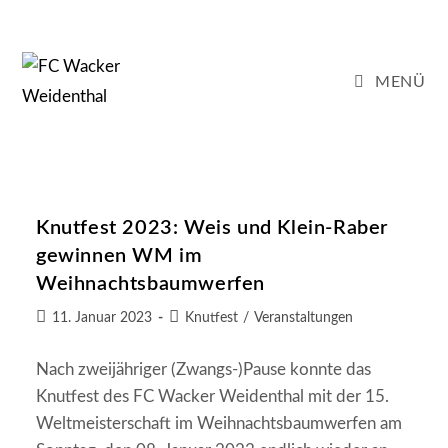
Zum
Inhalt
springen
MENÜ
Knutfest 2023: Weis und Klein-Raber
gewinnen WM im
Weihnachtsbaumwerfen
Beitrag
Beitrags-
11. Januar 2023
Knutfest
/
Veranstaltungen
veröffentlicht:
Kategorie:
Nach zweijähriger (Zwangs-)Pause konnte das
Knutfest des FC Wacker Weidenthal mit der 15.
Weltmeisterschaft im Weihnachtsbaumwerfen am