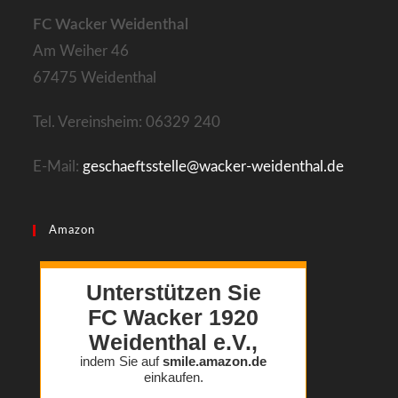
new
FC Wacker Weidenthal
tab
Am Weiher 46
67475 Weidenthal
Tel. Vereinsheim: 06329 240
E-Mail:
geschaeftsstelle@wacker-weidenthal.de
Amazon