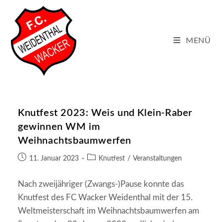
Zum
Inhalt
springen
MENÜ
Knutfest 2023: Weis und Klein-Raber
gewinnen WM im
Weihnachtsbaumwerfen
Beitrag
Beitrags-
11. Januar 2023
Knutfest
/
Veranstaltungen
veröffentlicht:
Kategorie:
Nach zweijähriger (Zwangs-)Pause konnte das
Knutfest des FC Wacker Weidenthal mit der 15.
Weltmeisterschaft im Weihnachtsbaumwerfen am