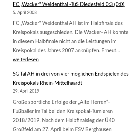
FC „Wacker“ Weidenthal -TuS Diedesfeld 0:3 (0:0)
Weidenthal
-
5. April 2008
SG
FC „Wacker“ Weidenthal AH ist im Halbfinale des
Mußbach
Kreispokals ausgeschieden. Die Wacker- AH konnte
1:0
in diesem Halbfinale nicht an die Leistungen im
(0:0)
FC
Kreispokal des Jahres 2007 anknüpfen. Erneut…
„Wacke
weiterlesen
Weiden
-
SG Tal AH in drei von vier möglichen Endspielen des
TuS
Kreispokals Rhein-Mittelhaardt
Diedesf
29. April 2019
0:3
Große sportliche Erfolge der „Alte Herren“-
(0:0)
Fußballer im Tal bei den Kreispokal-Turnieren
2018/2019. Nach dem Halbfinalsieg der Ü40
Großfeld am 27. April beim FSV Berghausen