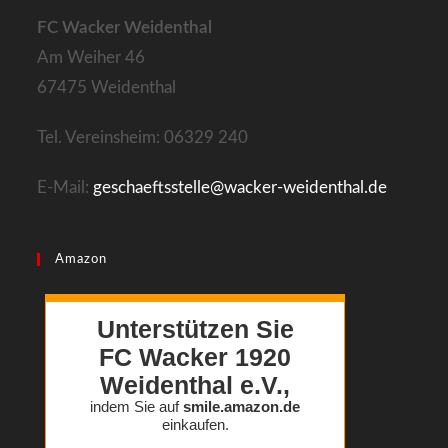
new
FC Wacker Weidenthal
tab
Am Weiher 46
67475 Weidenthal
Tel. Vereinsheim: 06329 240
E-Mail:
geschaeftsstelle@wacker-weidenthal.de
Amazon