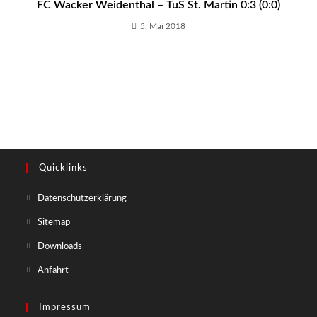
FC Wacker Weidenthal – TuS St. Martin 0:3 (0:0)
5. Mai 2018
Quicklinks
Opens
Datenschutzerklärung
in
Opens
Sitemap
a
in
Opens
Downloads
new
a
in
tab
Opens
Anfahrt
new
a
in
tab
new
a
Impressum
tab