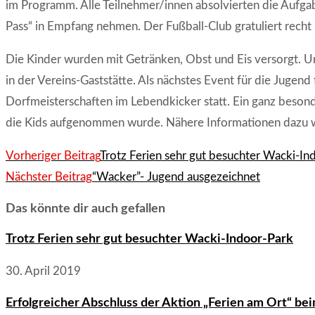
im Programm. Alle Teilnehmer/innen absolvierten die Aufga
Pass“ in Empfang nehmen. Der Fußball-Club gratuliert recht 
Die Kinder wurden mit Getränken, Obst und Eis versorgt. 
in der Vereins-Gaststätte. Als nächstes Event für die Jugen
Dorfmeisterschaften im Lebendkicker statt. Ein ganz beson
die Kids aufgenommen wurde. Nähere Informationen dazu 
Weitere
Vorheriger Beitrag
Trotz Ferien sehr gut besuchter Wacki-In
Artikel
Nächster Beitrag
“Wacker”- Jugend ausgezeichnet
ansehen
Das könnte dir auch gefallen
Trotz Ferien sehr gut besuchter Wacki-Indoor-Park
30. April 2019
Erfolgreicher Abschluss der Aktion „Ferien am Ort“ b