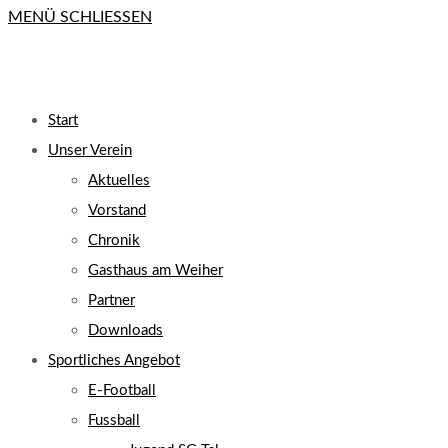
MENÜ
SCHLIESSEN
close
the
search
UMSCHALTEN
panel.
Start
Unser Verein
Aktuelles
Vorstand
Chronik
Gasthaus am Weiher
Partner
Downloads
Sportliches Angebot
E-Football
Fussball