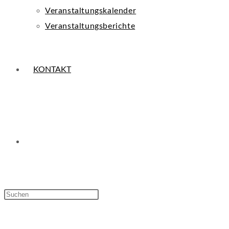
Veranstaltungskalender
Veranstaltungsberichte
KONTAKT
WEBSITE-
Press
Escape
SUCHE
to