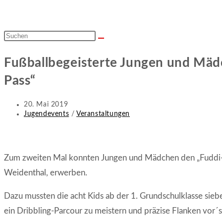
Diese
Website
Fußballbegeisterte Jungen und Mäd
durchsuchen
Pass“
Beitrag
20. Mai 2019
veröffentlicht:
Beitrags-
Jugendevents
/
Veranstaltungen
Kategorie:
Zum zweiten Mal konnten Jungen und Mädchen den „Fuddi-P
Weidenthal, erwerben.
Dazu mussten die acht Kids ab der 1. Grundschulklasse sie
ein Dribbling-Parcour zu meistern und präzise Flanken vor´s