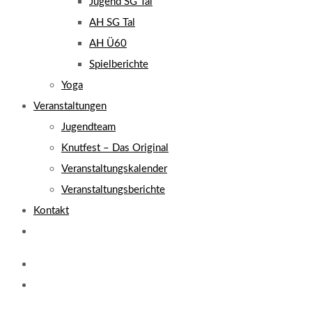
Jugend SG Tal
AH SG Tal
AH Ü60
Spielberichte
Yoga
Veranstaltungen
Jugendteam
Knutfest – Das Original
Veranstaltungskalender
Veranstaltungsberichte
Kontakt
Website-
Suche
umschalten