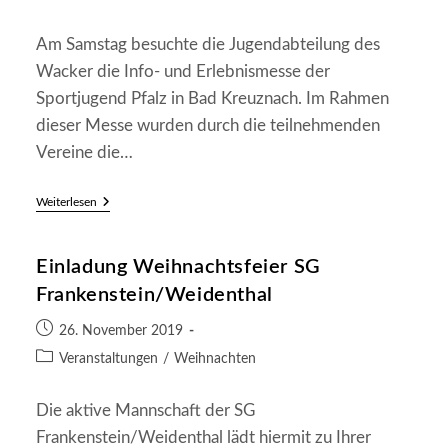
Kategorie:
Am Samstag besuchte die Jugendabteilung des
Wacker die Info- und Erlebnismesse der
Sportjugend Pfalz in Bad Kreuznach. Im Rahmen
dieser Messe wurden durch die teilnehmenden
Vereine die…
Erfolgreicher
Weiterlesen
Abschluss
Der
Aktion
Einladung Weihnachtsfeier SG
„Ferien
Am
Frankenstein/Weidenthal
Ort“
Beim
Beitrag
FC
26. November 2019
Wacker
veröffentlicht:
Beitrags-
Veranstaltungen
/
Weihnachten
Kategorie:
Die aktive Mannschaft der SG
Frankenstein/Weidenthal lädt hiermit zu Ihrer