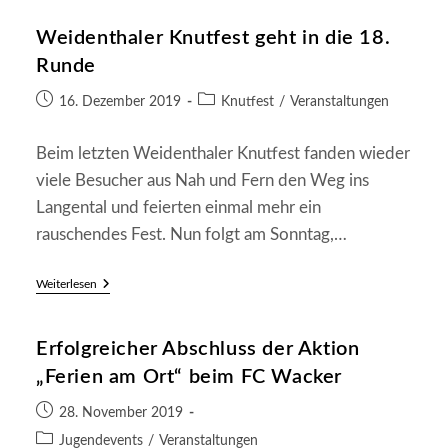
2019
–
Weidenthaler Knutfest geht in die 18.
Eine
Vielzahl
Runde
An
Ehrungen
Beitrag
Beitrags-
Beim
16. Dezember 2019
Knutfest
/
Veranstaltungen
Weidenthaler
veröffentlicht:
Kategorie:
Fußball-
Club
Beim letzten Weidenthaler Knutfest fanden wieder
viele Besucher aus Nah und Fern den Weg ins
Langental und feierten einmal mehr ein
rauschendes Fest. Nun folgt am Sonntag,…
Weidenthaler
Weiterlesen
Knutfest
Geht
In
Erfolgreicher Abschluss der Aktion
Die
18.
„Ferien am Ort“ beim FC Wacker
Runde
Beitrag
28. November 2019
veröffentlicht:
Beitrags-
Jugendevents
/
Veranstaltungen