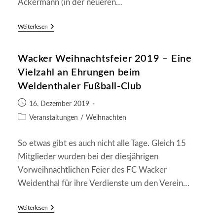
Ackermann (in der neueren…
Große
Weiterlesen
Silvesterfeier
Ins
100-
Wacker Weihnachtsfeier 2019 – Eine
Jährige
Vereinsjubiläum
Vielzahl an Ehrungen beim
Weidenthaler Fußball-Club
Beitrag
16. Dezember 2019
veröffentlicht:
Beitrags-
Veranstaltungen
/
Weihnachten
Kategorie:
So etwas gibt es auch nicht alle Tage. Gleich 15
Mitglieder wurden bei der diesjährigen
Vorweihnachtlichen Feier des FC Wacker
Weidenthal für ihre Verdienste um den Verein…
Wacker
Weiterlesen
Weihnachtsfeier