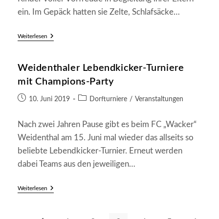
ein. Im Gepäck hatten sie Zelte, Schlafsäcke…
Ferien
Weiterlesen
Am
Ort
–
Weidenthaler Lebendkicker-Turniere
Jugend-
Zeltlager
mit Champions-Party
Beim
Wacker
Beitrag
Beitrags-
10. Juni 2019
Dorfturniere
/
Veranstaltungen
veröffentlicht:
Kategorie:
Nach zwei Jahren Pause gibt es beim FC „Wacker“
Weidenthal am 15. Juni mal wieder das allseits so
beliebte Lebendkicker-Turnier. Erneut werden
dabei Teams aus den jeweiligen…
Weidenthaler
Weiterlesen
Lebendkicker-
Turniere
Mit