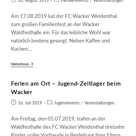
26. August 2019
Familienevents
/
Veranstaltungen
Da
veröffentlicht:
Kategorie:
Am 17.08.2019 lud der FC Wacker Weidenthal
zum großen Familienfest an der Wacker
Waldfesthalle ein. Für das leibliche Wohl war
natürlich bestens gesorgt. Neben Kaffee und
Kuchen…
Familienfest
Weiterlesen
Beim
Wacker
Weidenthal
Ferien am Ort – Jugend-Zeltlager beim
Wacker
Beitrag
Beitrags-
16. Juli 2019
Jugendevents
/
Veranstaltungen
veröffentlicht:
Kategorie:
Am Freitag, den 05.07.2019, trafen an der
Waldfesthalle des FC Wacker Weidenthal dreizehn
Kinder voller Vorfreude in Begleitung ihrer Eltern