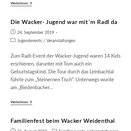
Schlachtfest
Weiterlesen
Im
Weidenthaler
Sportheim
Die Wacker- Jugend war mit´m Radl da
Beitrag
24. September 2019
veröffentlicht:
Beitrags-
Jugendevents
/
Veranstaltungen
Kategorie:
Zum Radl-Event der Wacker-Jugend waren 14 Kids
erschienen, darunter mit Tom auch ein
Geburtstagskind. Die Tour durch das Leinbachtal
führte zum „Steinernen Tisch“. Unterwegs wurde
am „Biedenbacher…
Die
Weiterlesen
Wacker-
Jugend
War
Familienfest beim Wacker Weidenthal
Mit
´m
Radl
Beitrag
Beitrags-