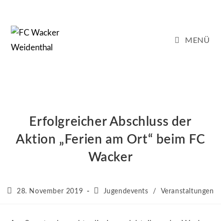
Zum
Inhalt
springen
MENÜ
Erfolgreicher Abschluss der
Aktion „Ferien am Ort“ beim FC
Wacker
Beitrag
Beitrags-
28. November 2019
Jugendevents
/
Veranstaltungen
veröffentlicht:
Kategorie: