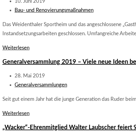
Gaststätte
Beitrag
10. Juni 2019
in
veröffentlicht:
Beitrags-
Bau- und Renovierungsmaßnahmen
Weidenthal
Kategorie:
Das Weidenthaler Sportheim und das angeschlossene „Gastha
Instandsetzungsarbeiten geschlossen. Umfangreiche Arbeit
Sportheim
Weiterlesen
des
Generalversammlung 2019 – Viele neue Ideen be
FC
„Wacker“
Beitrag
28. Mai 2019
geschlossen
veröffentlicht:
Beitrags-
Generalversammlungen
Kategorie:
Seit gut einem Jahr hat die junge Generation das Ruder be
Generalversammlung
Weiterlesen
2019
„Wacker“-Ehrenmitglied Walter Laubscher feiert 
–