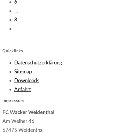
6
…
8
Zur
nächsten
Seite
Quicklinks
Opens
Datenschutzerklärung
Opens
in
Sitemap
in
Opens
a
Downloads
Opens
a
in
new
Anfahrt
in
new
a
tab
Impressum
a
tab
new
FC Wacker Weidenthal
new
tab
Am Weiher 46
tab
67475 Weidenthal