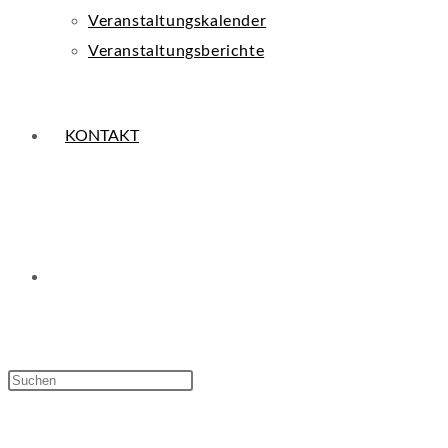
Veranstaltungskalender
Veranstaltungsberichte
KONTAKT
WEBSITE-
Press
Escape
SUCHE
to