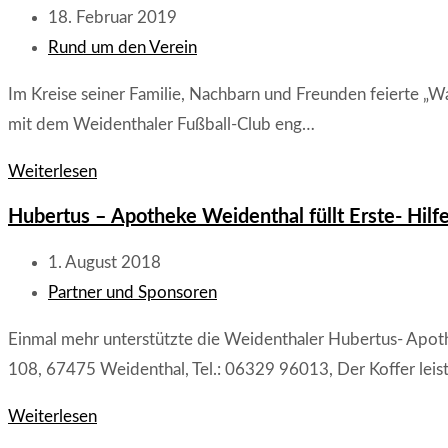
Viele
Beitrag
18. Februar 2019
neue
veröffentlicht:
Beitrags-
Rund um den Verein
Ideen
Kategorie:
Im Kreise seiner Familie, Nachbarn und Freunden feierte „W
beim
mit dem Weidenthaler Fußball-Club eng…
Weidenthaler
Fußball-
„Wacker“-
Weiterlesen
Club
Ehrenmitglied
Hubertus – Apotheke Weidenthal füllt Erste- Hilf
Walter
Laubscher
Beitrag
1. August 2018
feiert
veröffentlicht:
Beitrags-
Partner und Sponsoren
90.
Kategorie:
Einmal mehr unterstützte die Weidenthaler Hubertus- Apot
Geburtstag
108, 67475 Weidenthal, Tel.: 06329 96013, Der Koffer leist
Hubertus
Weiterlesen
–