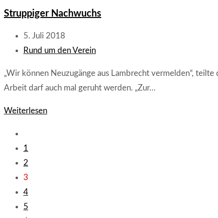
mit
Struppiger Nachwuchs
ASV
Frankenstein
Beitrag
5. Juli 2018
veröffentlicht:
Beitrags-
Rund um den Verein
Kategorie:
„Wir können Neuzugänge aus Lambrecht vermelden“, teilte 
Arbeit darf auch mal geruht werden. „Zur…
Struppiger
Weiterlesen
Nachwuchs
Zur
vorherigen
1
Seite
2
3
4
5