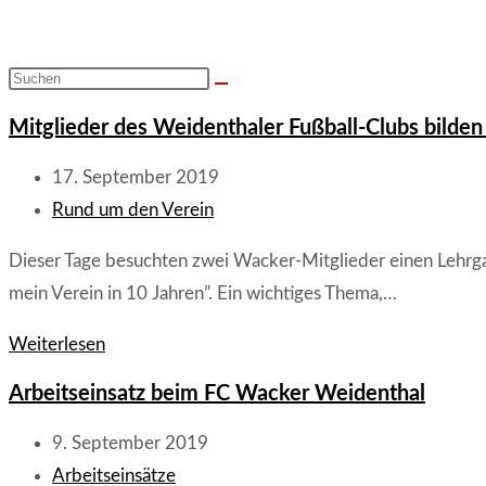
Diese
Website
Mitglieder des Weidenthaler Fußball-Clubs bilden 
durchsuchen
Beitrag
17. September 2019
veröffentlicht:
Beitrags-
Rund um den Verein
Kategorie:
Dieser Tage besuchten zwei Wacker-Mitglieder einen Lehrgan
mein Verein in 10 Jahren”. Ein wichtiges Thema,…
Mitglieder
Weiterlesen
des
Arbeitseinsatz beim FC Wacker Weidenthal
Weidenthaler
Fußball-
Beitrag
9. September 2019
Clubs
veröffentlicht:
Beitrags-
Arbeitseinsätze