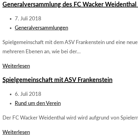
Generalversammlung des FC Wacker Weidenthal
Apotheke
Weidenthal
Beitrag
7. Juli 2018
füllt
veröffentlicht:
Beitrags-
Generalversammlungen
Erste-
Kategorie:
Spielgemeinschaft mit dem ASV Frankenstein und eine neue
Hilfe-
mehreren Ebenen an, wie bei der…
Koffer
des
Generalversammlung
Weiterlesen
FC
des
Spielgemeinschaft mit ASV Frankenstein
“Wacker”
FC
auf
Wacker
Beitrag
6. Juli 2018
Weidenthal
veröffentlicht:
Beitrags-
Rund um den Verein
2018
Kategorie:
Der FC Wacker Weidenthal wird wird aufgrund von Spielerm
Spielgemeinschaft
Weiterlesen