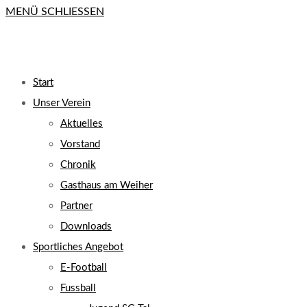
MENÜ
SCHLIESSEN
close
the
search
UMSCHALTEN
panel.
Start
Unser Verein
Aktuelles
Vorstand
Chronik
Gasthaus am Weiher
Partner
Downloads
Sportliches Angebot
E-Football
Fussball