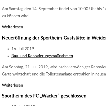
bilden
Kategorie:
Am Samstag den 14. September findet von 10:00 Uhr bis 14:
sich
zu können wird…
fort
Arbeitseinsatz
Weiterlesen
beim
Neueröffnung der Sportheim-Gaststätte in Weide
FC
Wacker
Beitrag
16. Juli 2019
Weidenthal
veröffentlicht:
Beitrags-
Bau- und Renovierungsmaßnahmen
Kategorie:
Am Sonntag, 21. Juli 2019, wird nach vierwöchiger Renovi
Gartenwirtschaft und die Toilettenanlage erstrahlen in neu
Neueröffnung
Weiterlesen
der
Sportheim des FC „Wacker“ geschlossen
Sportheim-