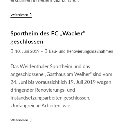
erstrahlen in neuem Glanz. Die…
Neueröffnung
Weiterlesen
Der
Sportheim-
Gaststätte
Sportheim des FC „Wacker“
In
Weidenthal
geschlossen
Beitrag
Beitrags-
10. Juni 2019
Bau- und Renovierungsmaßnahmen
veröffentlicht:
Kategorie:
Das Weidenthaler Sportheim und das
angeschlossene „Gasthaus am Weiher“ sind vom
24. Juni bis voraussichtlich 19. Juli 2019 wegen
dringender Renovierungs- und
Instandsetzungsarbeiten geschlossen.
Umfangreiche Arbeiten, wie…
Sportheim
Weiterlesen
Des
FC