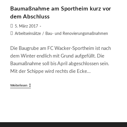
„Wacker“
Baumaßnahme am Sportheim kurz vor
Geschlossen
dem Abschluss
Beitrag
5. März 2017
veröffentlicht:
Beitrags-
Arbeitseinsätze
/
Bau- und Renovierungsmaßnahmen
Kategorie:
Die Baugrube am FC Wacker-Sportheim ist nach
dem Winter endlich mit Grund aufgefüllt. Die
Baumaßnahme soll bis April abgeschlossen sein.
Mit der Schippe wird rechts die Ecke…
Baumaßnahme
Weiterlesen
Am
Sportheim
Kurz
Vor
Dem
Abschluss