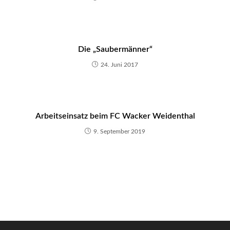
u
p
p
n
Die „Saubermänner“
a
24. Juni 2017
c
h
g
e
Arbeitseinsatz beim FC Wacker Weidenthal
t
9. September 2019
a
n
e
r
A
r
b
e