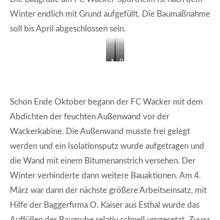
Winter endlich mit Grund aufgefüllt. Die Baumaßnahme
soll bis April abgeschlossen sein.
M
B
i
a
t
u
d
g
Schon Ende Oktober begann der FC Wacker mit dem
e
r
Abdichten der feuchten Außenwand vor der
r
u
Wackerkabine. Die Außenwand musste frei gelegt
S
b
c
e
werden und ein Isolationsputz wurde aufgetragen und
h
v
die Wand mit einem Bitumenanstrich versehen. Der
i
e
Winter verhinderte dann weitere Bauaktionen. Am 4.
p
r
März war dann der nächste größere Arbeitseinsatz, mit
p
f
e
ü
Hilfe der Baggerfirma O. Kaiser aus Esthal wurde das
w
l
Auffüllen der Baugrube relativ schnell umgesetzt. Zuvor