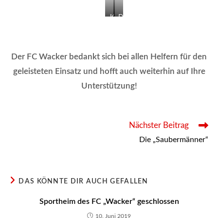
f
K
D
ü
a
e
l
i
r
l
b
W
Der FC Wacker bedankt sich bei allen Helfern für den
t
e
a
.
geleisteten Einsatz und hofft auch weiterhin auf Ihre
i
c
Unterstützung!
m
k
M
e
ä
r
h
A
Weitere
Nächster Beitrag
Artikel
e
r
Die „Saubermänner“
ansehen
n
b
.
e
i
t
DAS KÖNNTE DIR AUCH GEFALLEN
s
Sportheim des FC „Wacker“ geschlossen
t
r
10. Juni 2019