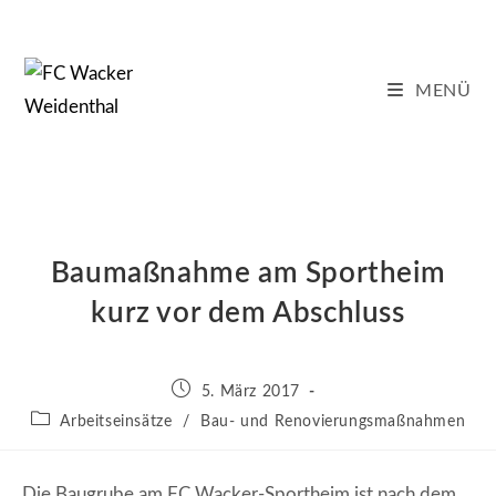
Zum
Inhalt
springen
MENÜ
Baumaßnahme am Sportheim
kurz vor dem Abschluss
Beitrag
5. März 2017
veröffentlicht:
Beitrags-
Arbeitseinsätze
/
Bau- und Renovierungsmaßnahmen
Kategorie:
Die Baugrube am FC Wacker-Sportheim ist nach dem