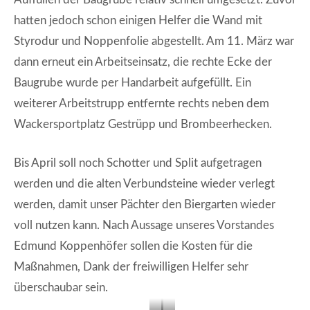
i
l
hatten jedoch schon einigen Helfer die Wand mit
r
t
Styrodur und Noppenfolie abgestellt. Am 11. März war
d
.
r
dann erneut ein Arbeitseinsatz, die rechte Ecke der
e
Baugrube wurde per Handarbeit aufgefüllt. Ein
c
weiterer Arbeitstrupp entfernte rechts neben dem
h
Wackersportplatz Gestrüpp und Brombeerhecken.
t
s
d
Bis April soll noch Schotter und Split aufgetragen
i
werden und die alten Verbundsteine wieder verlegt
e
werden, damit unser Pächter den Biergarten wieder
E
voll nutzen kann. Nach Aussage unseres Vorstandes
c
k
Edmund Koppenhöfer sollen die Kosten für die
e
Maßnahmen, Dank der freiwilligen Helfer sehr
v
überschaubar sein.
e
r