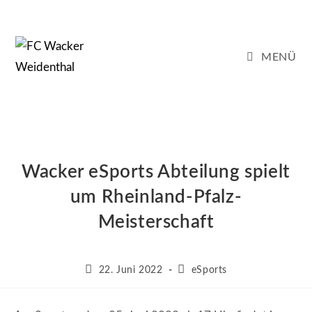
Zum
Inhalt
springen
MENÜ
Wacker eSports Abteilung spielt
um Rheinland-Pfalz-
Meisterschaft
Beitrag
Beitrags-
22. Juni 2022
eSports
veröffentlicht:
Kategorie: