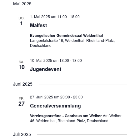
d
Mai 2025
v
A
i
1. Mai 2025 um 11:00
-
18:00
DO.
n
g
1
Maifest
a
s
t
Evangelischer Gemeindesaal Weidenthal
i
Langentalstraße 16, Weidenthal, Rheinland-Pfalz,
i
c
Deutschland
o
h
n
10. Mai 2025 um 13:00
-
18:00
SA.
t
10
Jugendevent
e
n
Juni 2025
,
27. Juni 2025 um 20:00
-
23:00
N
FR.
27
Generalversammlung
a
v
Vereinsgaststätte - Gasthaus am Weiher
Am Weiher
46, Weidenthal, Rheinland-Pfalz, Deutschland
i
g
Juli 2025