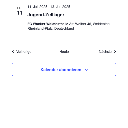
a
11. Juli 2025
-
13. Juli 2025
FR.
t
11
Jugend-Zeltlager
i
FC Wacker Waldfesthalle
Am Weiher 46, Weidenthal,
o
Rheinland-Pfalz, Deutschland
n
Veranstaltungen
Veranstal
Vorherige
Heute
Nächste
Kalender abonnieren