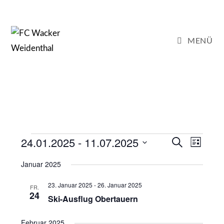
Zum
Inhalt
springen
MENÜ
Veranstaltungen
24.01.2025
 - 
11.07.2025
V
V
S
L
u
e
e
i
D
c
Januar 2025
s
r
r
h
a
t
a
e
a
e
23. Januar 2025
-
26. Januar 2025
t
FR.
n
24
n
Ski-Ausflug Obertauern
u
s
s
t
m
Februar 2025