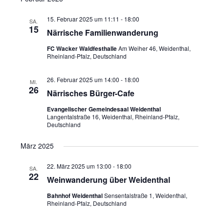
t
a
w
a
l
15. Februar 2025 um 11:11
-
18:00
SA.
ä
15
l
t
Närrische Familienwanderung
h
u
t
FC Wacker Waldfesthalle
Am Weiher 46, Weidenthal,
l
n
u
Rheinland-Pfalz, Deutschland
g
e
n
A
26. Februar 2025 um 14:00
-
18:00
n
MI.
g
26
n
Närrisches Bürger-Cafe
.
e
s
Evangelischer Gemeindesaal Weidenthal
n
i
Langentalstraße 16, Weidenthal, Rheinland-Pfalz,
S
Deutschland
c
u
h
März 2025
t
c
e
h
22. März 2025 um 13:00
-
18:00
SA.
22
n
Weinwanderung über Weidenthal
e
-
u
Bahnhof Weidenthal
Sensentalstraße 1, Weidenthal,
N
Rheinland-Pfalz, Deutschland
n
a