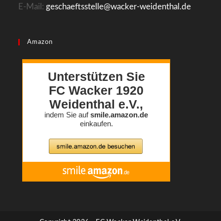
E-Mail:
geschaeftsstelle@wacker-weidenthal.de
i
g
a
Amazon
t
i
o
n