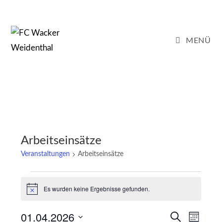
Zum
Inhalt
springen
MENÜ
Arbeitseinsätze
Veranstaltungen
Arbeitseinsätze
Veranstaltungen
Es wurden keine Ergebnisse gefunden.
H
i
n
01.04.2026
V
V
w
S
M