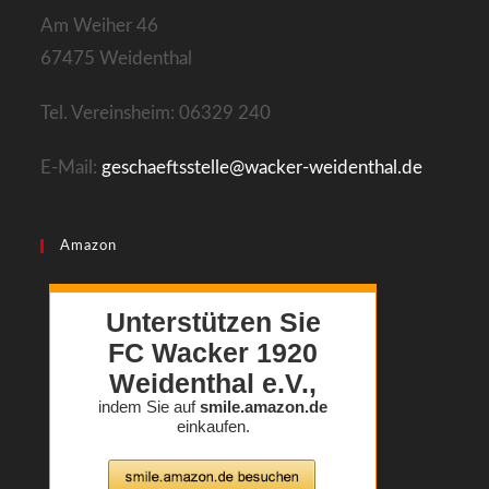
N
Am Weiher 46
a
67475 Weidenthal
v
i
Tel. Vereinsheim: 06329 240
g
E-Mail:
geschaeftsstelle@wacker-weidenthal.de
a
t
i
Amazon
o
n