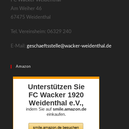
tab
Am Weiher 46
67475 Weidenthal
Tel. Vereinsheim: 06329 240
E-Mail:
geschaeftsstelle@wacker-weidenthal.de
Amazon