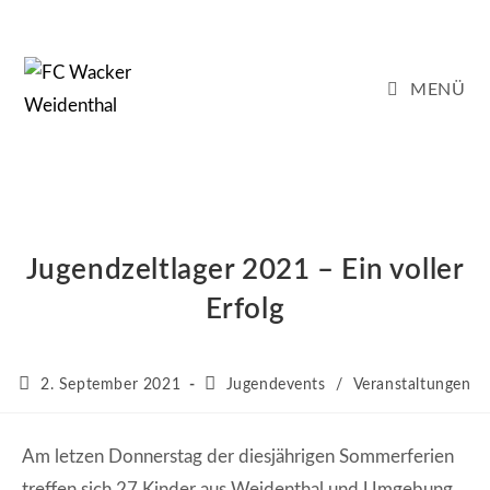
Zum
Inhalt
springen
MENÜ
Jugendzeltlager 2021 – Ein voller
Erfolg
Beitrag
Beitrags-
2. September 2021
Jugendevents
/
Veranstaltungen
veröffentlicht:
Kategorie:
Am letzen Donnerstag der diesjährigen Sommerferien
treffen sich 27 Kinder aus Weidenthal und Umgebung