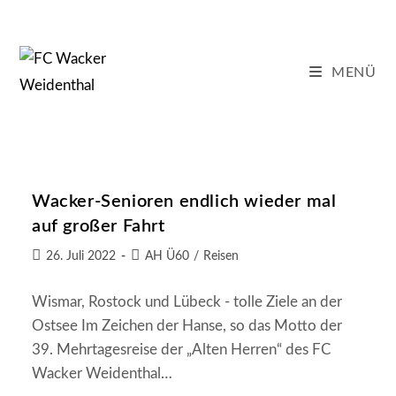
Zum
Inhalt
springen
MENÜ
Wacker-Senioren endlich wieder mal
auf großer Fahrt
Beitrag
Beitrags-
26. Juli 2022
AH Ü60
/
Reisen
veröffentlicht:
Kategorie:
Wismar, Rostock und Lübeck - tolle Ziele an der
Ostsee Im Zeichen der Hanse, so das Motto der
39. Mehrtagesreise der „Alten Herren“ des FC
Wacker Weidenthal…