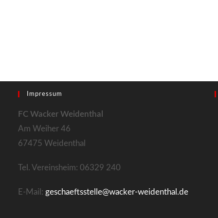
Impressum
FC Wacker Weidenthal
Am Weiher 46
67475 Weidenthal
Tel. Vereinsheim: 06329 240
E-Mail:
geschaeftsstelle@wacker-weidenthal.de