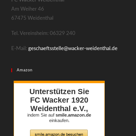
tab
Am Weiher 46
67475 Weidenthal
Tel. Vereinsheim: 06329 240
E-Mail:
geschaeftsstelle@wacker-weidenthal.de
Amazon